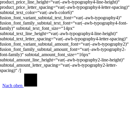
product_price_line_height=“var(–awb-typography4-line-height)“
product_price_letter_spacing=“var(–awb-typography4-letter-spacing)“
subtotal_text_color=“var(–awb-color6)“
fusion_font_variant_subtotal_text_font=“var(–awb-typography4)“
fusion_font_family_subtotal_text_font=“var(–awb-typography4-font-
family)“ subtotal_text_font_size=“14px“
subtotal_text_line_height=“var(–awb-typography4-line-height)“
subtotal_text_letter_spacing=“var(–awb-typography4-letter-spacing)“
fusion_font_variant_subtotal_amount_font=“var(–awb-typography2)“
fusion_font_family_subtotal_amount_font=“var(–awb-typography2-
font-family)“ subtotal_amount_font_size=“16px“
subtotal_amount_line_height=“var(–awb-typography2-line-height)“
subtotal_amount_letter_spacing=“var(–awb-typography2-letter-
spacing)“ /]
Nach oben