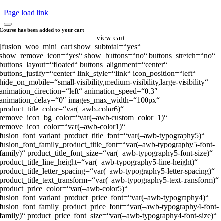
Page load link
Course has been added to your cart
view cart
[fusion_woo_mini_cart show_subtotal=“yes“
show_remove_icon=“yes“ show_buttons=“no“ buttons_stretch=“no“
buttons_layout=“floated“ buttons_alignment=“center“
buttons_justify=“center“ link_style=“link“ icon_position=“left“
hide_on_mobile=“small-visibility,medium-visibility,large-visibility“
animation_direction=“left“ animation_speed=“0.3″
animation_delay=“0″ images_max_width=“100px“
product_title_color=“var(–awb-color6)“
remove_icon_bg_color=“var(–awb-custom_color_1)“
remove_icon_color=“var(–awb-color1)“
fusion_font_variant_product_title_font=“var(–awb-typography5)“
fusion_font_family_product_title_font=“var(–awb-typography5-font-
family)“ product_title_font_size=“var(–awb-typography5-font-size)“
product_title_line_height=“var(–awb-typography5-line-height)“
product_title_letter_spacing=“var(–awb-typography5-letter-spacing)“
product_title_text_transform=“var(–awb-typography5-text-transform)“
product_price_color=“var(–awb-color5)“
fusion_font_variant_product_price_font=“var(–awb-typography4)“
fusion_font_family_product_price_font=“var(–awb-typography4-font-
family)“ product_price_font_size=“var(–awb-typography4-font-size)“