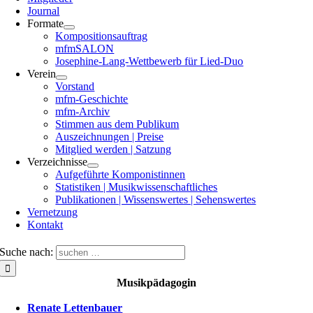
Journal
Formate
Kompositionsauftrag
mfmSALON
Josephine-Lang-Wettbewerb für Lied-Duo
Verein
Vorstand
mfm-Geschichte
mfm-Archiv
Stimmen aus dem Publikum
Auszeichnungen | Preise
Mitglied werden | Satzung
Verzeichnisse
Aufgeführte Komponistinnen
Statistiken | Musikwissenschaftliches
Publikationen | Wissenswertes | Sehenswertes
Vernetzung
Kontakt
Suche nach:
Musikpädagogin
Renate Lettenbauer