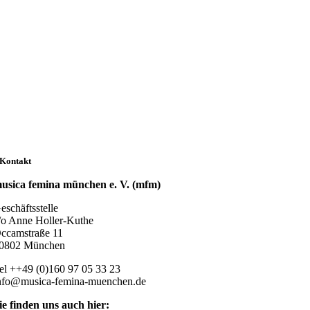
Kontakt
usica femina münchen e. V. (mfm)
eschäftsstelle
/o Anne Holler-Kuthe
ccamstraße 11
0802 München
el ++49 (0)160 97 05 33 23
nfo@musica-femina-muenchen.de
ie finden uns auch hier: