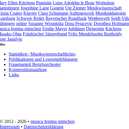
ary Ellen Kitchens
Pianistin
Luise Adolpha le Beau
Workshop
ianistinnen
Josephine Lang
Gasteig
Ute Ziemer
Musikwissenschaft
loria Coates
Klavier
Clara Schumann
Auftragswerk
Musikpädagogin
ugsburg
Schwere Reiter
Bayerischer Rundfunk
Wettbewerb
Seidl-Vill
übingen
online
Susanne Wosnitzka
Dora Pejacevic
Dorothea Hofman
usica femina münchen
Emilie Mayer
Jubiläum
Dirigentin
Kitchens
asako Ohta
Fränkischer Sängerbund
Felix Mendelssohn Bartholdy
uste Janulyte
nfos
Statistiken | Musikwissenschaftliches
Publikationen und Leseempfehlungen
Frauenanteil Berufsorchester
Kompositionsauftrag
Links
© 2012 - 2026 •
musica femina münchen
Impressum
•
Datenschutzerklärung