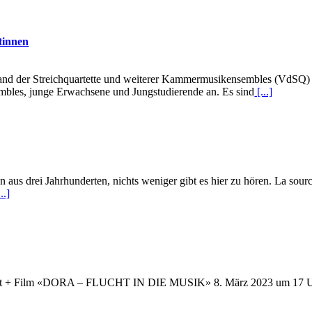
tinnen
erband der Streichquartette und weiterer Kammermusikensembles (VdSQ)
sembles, junge Erwachsene und Jungstudierende an. Es sind
[...]
 aus drei Jahrhunderten, nichts weniger gibt es hier zu hören. La sour
..]
ert + Film «DORA – FLUCHT IN DIE MUSIK» 8. März 2023 um 17 Uhr +