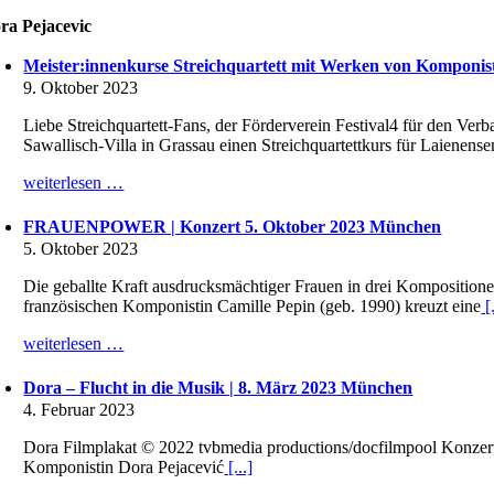
ra Pejacevic
Meister:innenkurse Streichquartett mit Werken von Komponis
9. Oktober 2023
Liebe Streichquartett-Fans, der Förderverein Festival4 für den V
Sawallisch-Villa in Grassau einen Streichquartettkurs für Laienen
weiterlesen …
FRAUENPOWER | Konzert 5. Oktober 2023 München
5. Oktober 2023
Die geballte Kraft ausdrucksmächtiger Frauen in drei Kompositionen
französischen Komponistin Camille Pepin (geb. 1990) kreuzt eine
[.
weiterlesen …
Dora – Flucht in die Musik | 8. März 2023 München
4. Februar 2023
Dora Filmplakat © 2022 tvbmedia productions/docfilmpool Konz
Komponistin Dora Pejacević
[...]