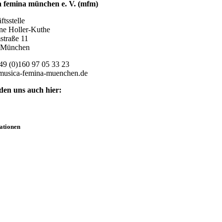
 femina münchen e. V. (mfm)
tsstelle
ne Holler-Kuthe
traße 11
 München
49 (0)160 97 05 33 23
musica-femina-muenchen.de
nden uns auch hier:
ationen