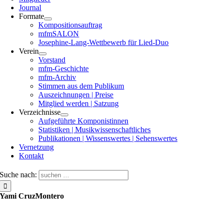
Journal
Formate
Kompositionsauftrag
mfmSALON
Josephine-Lang-Wettbewerb für Lied-Duo
Verein
Vorstand
mfm-Geschichte
mfm-Archiv
Stimmen aus dem Publikum
Auszeichnungen | Preise
Mitglied werden | Satzung
Verzeichnisse
Aufgeführte Komponistinnen
Statistiken | Musikwissenschaftliches
Publikationen | Wissenswertes | Sehenswertes
Vernetzung
Kontakt
Suche nach:
Yami CruzMontero