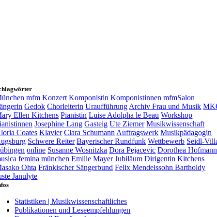
chlagwörter
ünchen
mfm
Konzert
Komponistin
Komponistinnen
mfmSalon
ängerin
Gedok
Chorleiterin
Uraufführung
Archiv Frau und Musik
MK
ary Ellen Kitchens
Pianistin
Luise Adolpha le Beau
Workshop
ianistinnen
Josephine Lang
Gasteig
Ute Ziemer
Musikwissenschaft
loria Coates
Klavier
Clara Schumann
Auftragswerk
Musikpädagogin
ugsburg
Schwere Reiter
Bayerischer Rundfunk
Wettbewerb
Seidl-Vill
übingen
online
Susanne Wosnitzka
Dora Pejacevic
Dorothea Hofman
usica femina münchen
Emilie Mayer
Jubiläum
Dirigentin
Kitchens
asako Ohta
Fränkischer Sängerbund
Felix Mendelssohn Bartholdy
uste Janulyte
nfos
Statistiken | Musikwissenschaftliches
Publikationen und Leseempfehlungen