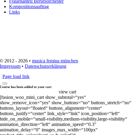
Frauenanteil Berufsorchester
Kompositionsauftrag
Links
© 2012 - 2026 •
musica femina münchen
Impressum
•
Datenschutzerklärung
Page load link
Course has been added to your cart
view cart
[fusion_woo_mini_cart show_subtotal=“yes“
show_remove_icon=“yes“ show_buttons=“no“ buttons_stretch=“no“
buttons_layout=“floated“ buttons_alignment=“center“
buttons_justify=“center“ link_style=“link“ icon_position=“left“
hide_on_mobile=“small-visibility,medium-visibility,large-visibility“
animation_direction=“left“ animation_speed=“0.3″
animation_delay=“0″ images_max_width=“100px“