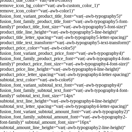
product_title_color=“var(–awb-color6)“
remove_icon_bg_color=“var(–awb-custom_color_1)“
remove_icon_color=“var(–awb-color1)“
fusion_font_variant_product_title_font=“var(–awb-typography5)“
fusion_font_family_product_title_font=“var(–awb-typography5-font-
family)“ product_title_font_size=“var(–awb-typography5-font-size)“
product_title_line_height=“var(–awb-typography5-line-height)“
product_title_letter_spacing=“var(–awb-typography5-letter-spacing)“
product_title_text_transform=“var(–awb-typography5-text-transform)“
product_price_color=“var(–awb-color5)“
fusion_font_variant_product_price_font=“var(–awb-typography4)“
fusion_font_family_product_price_font=“var(–awb-typography4-font-
family)“ product_price_font_size=“var(–awb-typography4-font-size)“
product_price_line_height=“var(–awb-typography4-line-height)“
product_price_letter_spacing=“var(–awb-typography4-letter-spacing)“
subtotal_text_color=“var(–awb-color6)“
fusion_font_variant_subtotal_text_font=“var(–awb-typography4)“
fusion_font_family_subtotal_text_font=“var(–awb-typography4-font-
family)“ subtotal_text_font_size=“14px“
subtotal_text_line_height=“var(–awb-typography4-line-height)“
subtotal_text_letter_spacing=“var(–awb-typography4-letter-spacing)“
fusion_font_variant_subtotal_amount_font=“var(–awb-typography2)“
fusion_font_family_subtotal_amount_font=“var(–awb-typography2-
font-family)“ subtotal_amount_font_size=“16px“
subtotal_amount_line_height=“var(–awb-typography2-line-height)“