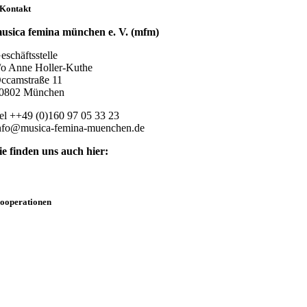
Kontakt
usica femina münchen e. V. (mfm)
eschäftsstelle
/o Anne Holler-Kuthe
ccamstraße 11
0802 München
el ++49 (0)160 97 05 33 23
nfo@musica-femina-muenchen.de
ie finden uns auch hier:
ooperationen