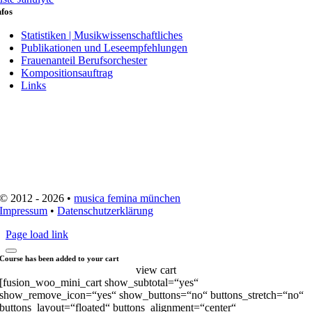
nfos
Statistiken | Musikwissenschaftliches
Publikationen und Leseempfehlungen
Frauenanteil Berufsorchester
Kompositionsauftrag
Links
© 2012 - 2026 •
musica femina münchen
Impressum
•
Datenschutzerklärung
Page load link
Course has been added to your cart
view cart
[fusion_woo_mini_cart show_subtotal=“yes“
show_remove_icon=“yes“ show_buttons=“no“ buttons_stretch=“no“
buttons_layout=“floated“ buttons_alignment=“center“