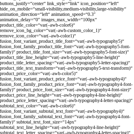
buttons_justify=“center“ link_style=“link“ icon_position=“left“
hide_on_mobile=“small-visibility,medium-visibility,large-visibility“
animation_direction=“left“ animation_speed=“0.3″
animation_delay=“0″ images_max_width=“100px“
product_title_color=“var(–awb-color6)“
remove_icon_bg_color=“var(–awb-custom_color_1)“
remove_icon_color=“var(–awb-color1)“
fusion_font_variant_product_title_font=“var(–awb-typography5)“
fusion_font_family_product_title_font=“var(–awb-typography5-font-
family)“ product_title_font_size=“var(–awb-typography5-font-size)“
product_title_line_height=“var(–awb-typography5-line-height)“
product_title_letter_spacing=“var(–awb-typography5-letter-spacing)“
product_title_text_transform=“var(–awb-typography5-text-transform)“
product_price_color=“var(–awb-color5)“
fusion_font_variant_product_price_font=“var(–awb-typography4)“
fusion_font_family_product_price_font=“var(–awb-typography4-font-
family)“ product_price_font_size=“var(–awb-typography4-font-size)“
product_price_line_height=“var(–awb-typography4-line-height)“
product_price_letter_spacing=“var(–awb-typography4-letter-spacing)“
subtotal_text_color=“var(–awb-color6)“
fusion_font_variant_subtotal_text_font=“var(–awb-typography4)“
fusion_font_family_subtotal_text_font=“var(–awb-typography4-font-
family)“ subtotal_text_font_size=“14px“
subtotal_text_line_height=“var(–awb-typography4-line-height)“
subtotal_text_letter_spacing=“var(–awb-typography4-letter-spacing)“