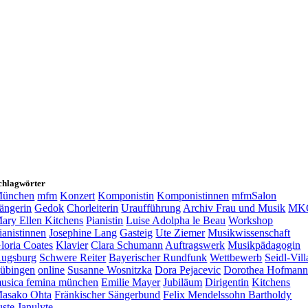
chlagwörter
ünchen
mfm
Konzert
Komponistin
Komponistinnen
mfmSalon
ängerin
Gedok
Chorleiterin
Uraufführung
Archiv Frau und Musik
MK
ary Ellen Kitchens
Pianistin
Luise Adolpha le Beau
Workshop
ianistinnen
Josephine Lang
Gasteig
Ute Ziemer
Musikwissenschaft
loria Coates
Klavier
Clara Schumann
Auftragswerk
Musikpädagogin
ugsburg
Schwere Reiter
Bayerischer Rundfunk
Wettbewerb
Seidl-Vill
übingen
online
Susanne Wosnitzka
Dora Pejacevic
Dorothea Hofman
usica femina münchen
Emilie Mayer
Jubiläum
Dirigentin
Kitchens
asako Ohta
Fränkischer Sängerbund
Felix Mendelssohn Bartholdy
uste Janulyte