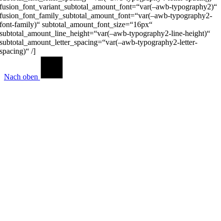
fusion_font_variant_subtotal_amount_font=“var(–awb-typography2)“
fusion_font_family_subtotal_amount_font=“var(–awb-typography2-
font-family)“ subtotal_amount_font_size=“16px“
subtotal_amount_line_height=“var(–awb-typography2-line-height)“
subtotal_amount_letter_spacing=“var(–awb-typography2-letter-
spacing)“ /]
Nach oben