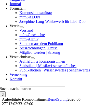
Journal
Formate
Kompositionsauftrag
mfmSALON
Josephine-Lang-Wettbewerb für Lied-Duo
Verein
Vorstand
mfm-Geschichte
mfm-Archiv
Stimmen aus dem Publikum
Auszeichnungen | Preise
Mitglied werden | Satzung
Verzeichnisse
Aufgeführte Komponistinnen
Statistiken | Musikwissenschaftliches
Publikationen | Wissenswertes | Sehenswertes
Vernetzung
Kontakt
Suche nach:
Aufgeführte Komponistinnen
BerndSpring
2026-05-
27T13:02:33+02:00