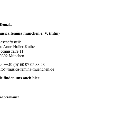
Kontakt
usica femina münchen e. V. (mfm)
eschäftsstelle
/o Anne Holler-Kuthe
ccamstraße 11
0802 München
el ++49 (0)160 97 05 33 23
nfo@musica-femina-muenchen.de
ie finden uns auch hier:
ooperationen