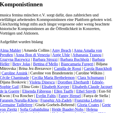
Komponistinnen
musica femina münchen e.V. sorgt dafür, dass zahlreichen und
vielfältigst arbeitenden Kommponistinnen eine Plattform geboten wird.
Gleichzeitig bringt mfm auch längst vergessene oder wenig beachtete
historische Komponistinnen an die Öffentlichkeit in Konzerten,
Vorträgen und Aktionen.
Aufgeführt wurden bislang
Alma Mahler
| Amanda Collins |
Amy Beach
|
Anna Amalia von
Preußen
|
Anna Bon di Venezia
|
Antje Uhle
|
Athanasia Tzanou
|
Grazyna Bacewicz
|
Barbara Strozzi
|
Barbara Buchholz
|
Barbara
Heller
|
Betsy Jolas
|
Bettina d’Mello
|
Biancamaria Furgeri
| Biljana
Mitrovska | Brina Jez-Brezavsce |
Camilla de Rossi
|
Carola Bauckholt
|
Caroline Ansink
| Caroline von Brandenstein | Caroline Wilkins |
Cécile Chaminade
|
Cecilia Maria Berthelemon
|
Clara Schumann
|
Dijana Boskovic |
Violeta Dinescu
|
Dorothee Eberhardt
|
Edmée-
Sophie Gail
| Elina Goto |
Elisabeth Kuyper
|
Elisabeth-Claude Jacquet
de la Guerre
|
Elisenda Fábregas
|
Ellen Taaffe
|
Ethel Smyth
| Eun-Sil
Kwon | Eva Roscher |
Evelin Faltis
|
Fanny Hensel
| Fanya de Stella |
Farangis Nurulla-Khoja
|
Franghiz Ali-Zadeh
|
Franziska Lebrun
|
Germaine Tailleferre
| Gisela Goebels-Behrend |
Gloria Coates
|
Grete
von Zieritz
|
Sofia Gubaidulina
|
Heide Baader-Nobs
|
Helena