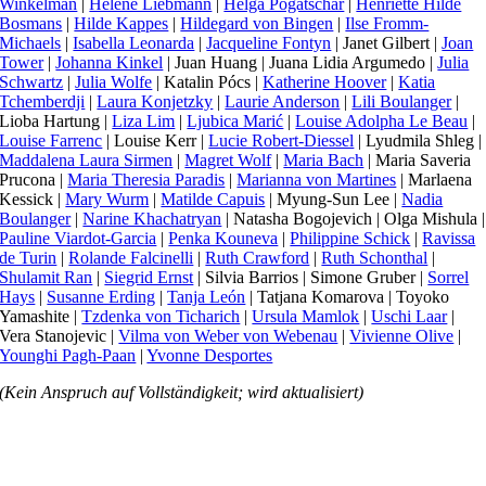
Winkelman
|
Helene Liebmann
|
Helga Pogatschar
|
Henriëtte Hilde
Bosmans
|
Hilde Kappes
|
Hildegard von Bingen
|
Ilse Fromm-
Michaels
|
Isabella Leonarda
|
Jacqueline Fontyn
| Janet Gilbert |
Joan
Tower
|
Johanna Kinkel
| Juan Huang | Juana Lidia Argumedo |
Julia
Schwartz
|
Julia Wolfe
| Katalin Pócs |
Katherine Hoover
|
Katia
Tchemberdji
|
Laura Konjetzky
|
Laurie Anderson
|
Lili Boulanger
|
Lioba Hartung |
Liza Lim
|
Ljubica Marić
|
Louise Adolpha Le Beau
|
Louise Farrenc
| Louise Kerr |
Lucie Robert-Diessel
| Lyudmila Shleg |
Maddalena Laura Sirmen
|
Magret Wolf
|
Maria Bach
| Maria Saveria
Prucona |
Maria Theresia Paradis
|
Marianna von Martines
| Marlaena
Kessick |
Mary Wurm
|
Matilde Capuis
| Myung-Sun Lee |
Nadia
Boulanger
|
Narine Khachatryan
| Natasha Bogojevich | Olga Mishula |
Pauline Viardot-Garcia
|
Penka Kouneva
|
Philippine Schick
|
Ravissa
de Turin
|
Rolande Falcinelli
|
Ruth Crawford
|
Ruth Schonthal
|
Shulamit Ran
|
Siegrid Ernst
| Silvia Barrios | Simone Gruber |
Sorrel
Hays
|
Susanne Erding
|
Tanja León
| Tatjana Komarova | Toyoko
Yamashite |
Tzdenka von Ticharich
|
Ursula Mamlok
|
Uschi Laar
|
Vera Stanojevic |
Vilma von Weber von Webenau
|
Vivienne Olive
|
Younghi Pagh-Paan
|
Yvonne Desportes
(Kein Anspruch auf Vollständigkeit; wird aktualisiert)