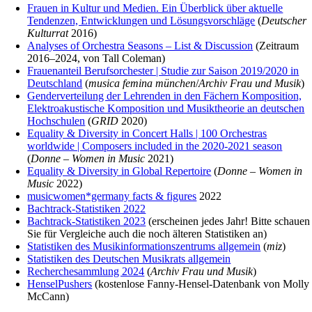
Frauen in Kultur und Medien. Ein Überblick über aktuelle
Tendenzen, Entwicklungen und Lösungsvorschläge
(
Deutscher
Kulturrat
2016)
Analyses of Orchestra Seasons – List & Discussion
(Zeitraum
2016–2024, von Tall Coleman)
Frauenanteil Berufsorchester | Studie zur Saison 2019/2020 in
Deutschland
(
musica femina münchen
/
Archiv Frau und Musik
)
Genderverteilung der Lehrenden in den Fächern Komposition,
Elektroakustische Komposition und Musiktheorie an deutschen
Hochschulen
(
GRID
2020)
Equality & Diversity in Concert Halls | 100 Orchestras
worldwide | Composers included in the 2020-2021 season
(
Donne – Women in Music
2021)
Equality & Diversity in Global Repertoire
(
Donne – Women in
Music
2022)
musicwomen*germany facts & figures
2022
Bachtrack-Statistiken 2022
Bachtrack-Statistiken 2023
(erscheinen jedes Jahr! Bitte schauen
Sie für Vergleiche auch die noch älteren Statistiken an)
Statistiken des Musikinformationszentrums allgemein
(
miz
)
Statistiken des Deutschen Musikrats allgemein
Recherchesammlung 2024
(
Archiv Frau und Musik
)
HenselPushers
(kostenlose Fanny-Hensel-Datenbank von Molly
McCann)