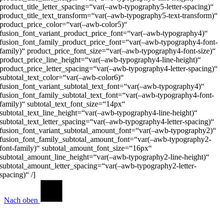
product_title_letter_spacing=“var(–awb-typography5-letter-spacing)“
product_title_text_transform=“var(–awb-typography5-text-transform)“
product_price_color=“var(–awb-color5)“
fusion_font_variant_product_price_font=“var(–awb-typography4)“
fusion_font_family_product_price_font=“var(–awb-typography4-font-
family)“ product_price_font_size=“var(–awb-typography4-font-size)“
product_price_line_height=“var(–awb-typography4-line-height)“
product_price_letter_spacing=“var(–awb-typography4-letter-spacing)“
subtotal_text_color=“var(–awb-color6)“
fusion_font_variant_subtotal_text_font=“var(–awb-typography4)“
fusion_font_family_subtotal_text_font=“var(–awb-typography4-font-
family)“ subtotal_text_font_size=“14px“
subtotal_text_line_height=“var(–awb-typography4-line-height)“
subtotal_text_letter_spacing=“var(–awb-typography4-letter-spacing)“
fusion_font_variant_subtotal_amount_font=“var(–awb-typography2)“
fusion_font_family_subtotal_amount_font=“var(–awb-typography2-
font-family)“ subtotal_amount_font_size=“16px“
subtotal_amount_line_height=“var(–awb-typography2-line-height)“
subtotal_amount_letter_spacing=“var(–awb-typography2-letter-
spacing)“ /]
Nach oben