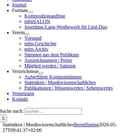
Journal
Formate
Kompositionsauftrag
mfmSALON
Josephine-Lang-Wettbewerb für Lied-Duo
Verein
Vorstand
mfm-Geschichte
mfm-Archiv
Stimmen aus dem Publikum
Auszeichnungen | Preise
Mitglied werden | Satzung
Verzeichnisse
Aufgeführte Komponistinnen
Statistiken | Musikwissenschaftliches
Publikationen | Wissenswertes | Sehenswertes
Vernetzung
Kontakt
Suche nach:
Statistiken | Musikwissenschaftliches
BerndSpring
2026-05-
27T09:41:37+02:00