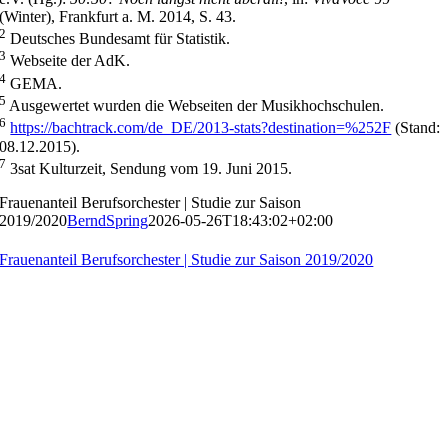
(Winter), Frankfurt a. M. 2014, S. 43.
2
Deutsches Bundesamt für Statistik.
3
Webseite der AdK.
4
GEMA.
5
Ausgewertet wurden die Webseiten der Musikhochschulen.
6
https://bachtrack.com/de_DE/2013-stats?destination=%252F
(Stand:
08.12.2015).
7
3sat Kulturzeit, Sendung vom 19. Juni 2015.
Frauenanteil Berufsorchester | Studie zur Saison
2019/2020
BerndSpring
2026-05-26T18:43:02+02:00
Frauenanteil Berufsorchester | Studie zur Saison 2019/2020