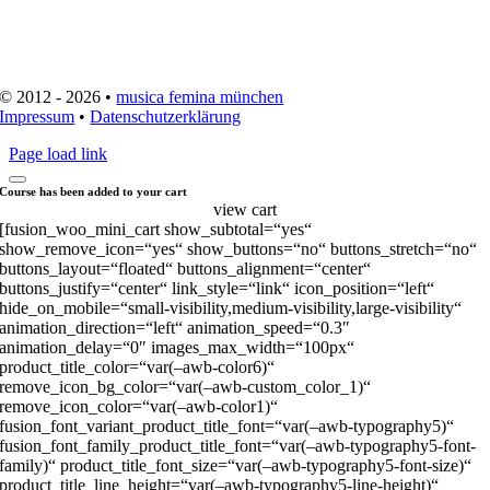
© 2012 - 2026 •
musica femina münchen
Impressum
•
Datenschutzerklärung
Page load link
Course has been added to your cart
view cart
[fusion_woo_mini_cart show_subtotal=“yes“
show_remove_icon=“yes“ show_buttons=“no“ buttons_stretch=“no“
buttons_layout=“floated“ buttons_alignment=“center“
buttons_justify=“center“ link_style=“link“ icon_position=“left“
hide_on_mobile=“small-visibility,medium-visibility,large-visibility“
animation_direction=“left“ animation_speed=“0.3″
animation_delay=“0″ images_max_width=“100px“
product_title_color=“var(–awb-color6)“
remove_icon_bg_color=“var(–awb-custom_color_1)“
remove_icon_color=“var(–awb-color1)“
fusion_font_variant_product_title_font=“var(–awb-typography5)“
fusion_font_family_product_title_font=“var(–awb-typography5-font-
family)“ product_title_font_size=“var(–awb-typography5-font-size)“
product_title_line_height=“var(–awb-typography5-line-height)“