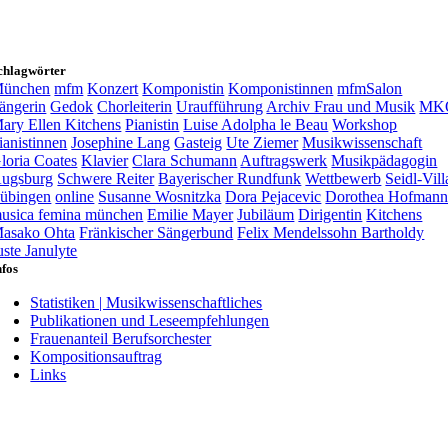
chlagwörter
ünchen
mfm
Konzert
Komponistin
Komponistinnen
mfmSalon
ängerin
Gedok
Chorleiterin
Uraufführung
Archiv Frau und Musik
MK
ary Ellen Kitchens
Pianistin
Luise Adolpha le Beau
Workshop
ianistinnen
Josephine Lang
Gasteig
Ute Ziemer
Musikwissenschaft
loria Coates
Klavier
Clara Schumann
Auftragswerk
Musikpädagogin
ugsburg
Schwere Reiter
Bayerischer Rundfunk
Wettbewerb
Seidl-Vill
übingen
online
Susanne Wosnitzka
Dora Pejacevic
Dorothea Hofman
usica femina münchen
Emilie Mayer
Jubiläum
Dirigentin
Kitchens
asako Ohta
Fränkischer Sängerbund
Felix Mendelssohn Bartholdy
uste Janulyte
nfos
Statistiken | Musikwissenschaftliches
Publikationen und Leseempfehlungen
Frauenanteil Berufsorchester
Kompositionsauftrag
Links