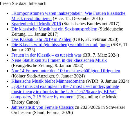
Lesen Sie dazu bitte auch
„Komponistinnen waren inakzeptabel“. Wie Frauen klassische
Musik revolutionieren
(Vice, 15. Dezember 2016)
Spartenbericht Musik 2016
(Statistisches Bundesamt 2017)
Die klassische Musik hat ein Sexismusproblem
(Süddeutsche
Zeitung, 11. Januar 2017)
Das Klassik-Jahr 2019 in Zahlen
(ORF, 21. Februar 2020)
Die Klassik wird (ein bisschen) weiblicher und jünger
(SRF, 11.
Januar 2023)
Frauen in der Klassik – es tut sich was
(BR, 7. März 2024)
Neue Statistiken zu Frauen in der klassischen Musik
(Evangelische Zeitung, 9. Januar 2024)
Nur 14 Frauen unter den 100 meistbeschäftigten Dirigenten
(Kölner Stadt-Anzeiger, 9. Januar 2024)
Klassische Musik bleibt Männerdomän
e (WDR, 9. Januar 2024)
„2,930 musical examples in the 7 most-used undergraduate
music theory textbooks in the U.S.: 1.67 % are by BIPoC
composers, 2.15 % are by women“
(Expanding the Music
Theory Canon)
Jahresstatisik von Female Classics
zu 2025/2026 in Schweizer
Orchestern (Stand: Februar 2026)