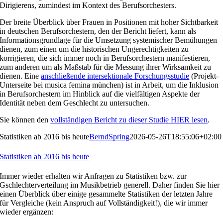
Dirigierens, zumindest im Kontext des Berufsorchesters.
Der breite Überblick über Frauen in Positionen mit hoher Sichtbarkeit
in deutschen Berufsorchestern, den der Bericht liefert, kann als
Informationsgrundlage für die Umsetzung systemischer Bemühungen
dienen, zum einen um die historischen Ungerechtigkeiten zu
korrigieren, die sich immer noch in Berufsorchestern manifestieren,
zum anderen um als Maßstab für die Messung ihrer Wirksamkeit zu
dienen. Eine
anschließende intersektionale Forschungsstudie
(Projekt-
Unterseite bei musica femina münchen) ist in Arbeit, um die Inklusion
in Berufsorchestern im Hinblick auf die vielfältigen Aspekte der
Identität neben dem Geschlecht zu untersuchen.
Sie können den
vollständigen Bericht zu dieser Studie HIER lesen
.
Statistiken ab 2016 bis heute
BerndSpring
2026-05-26T18:55:06+02:00
Statistiken ab 2016 bis heute
Immer wieder erhalten wir Anfragen zu Statistiken bzw. zur
Gschlechterverteilung im Musikbetrieb generell. Daher finden Sie hier
einen Überblick über einige gesammelte Statistiken der letzten Jahre
für Vergleiche (kein Anspruch auf Vollständigkeit!), die wir immer
wieder ergänzen: