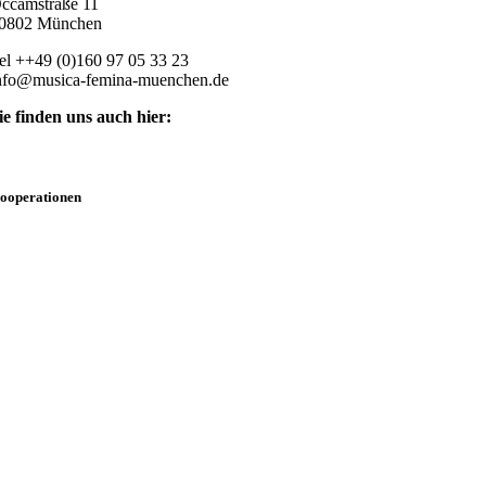
ccamstraße 11
0802 München
el ++49 (0)160 97 05 33 23
nfo@musica-femina-muenchen.de
ie finden uns auch hier:
ooperationen