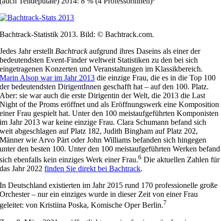
(auch Teildeputate) 2014: 8 % (4 Professorinnen)
Bachtrack-Statistik 2013. Bild: © Bachtrack.com.
Jedes Jahr erstellt
Bachtrack
aufgrund ihres Daseins als einer der
bedeutendsten Event-Finder weltweit Statistiken zu den bei sich
eingetragenen Konzerten und Veranstaltungen im Klassikbereich.
Marin Alsop war im Jahr 2013
die einzige Frau, die es in die Top 100
der bedeutendsten DirigentInnen geschafft hat – auf den 100. Platz.
Aber: sie war auch die erste Dirigentin der Welt, die 2013 die Last
Night of the Proms eröffnet und als Eröffnungswerk eine Komposition
einer Frau gespielt hat. Unter den 100 meistaufgeführten Komponisten
im Jahr 2013 war keine einzige Frau. Clara Schumann befand sich
weit abgeschlagen auf Platz 182, Judith Bingham auf Platz 202,
Männer wie Arvo Pärt oder John Williams befanden sich hingegen
unter den besten 100. Unter den 100 meistaufgeführten Werken befand
6
sich ebenfalls kein einziges Werk einer Frau.
Die aktuellen Zahlen für
das Jahr 2022
finden Sie direkt bei Bachtrack
.
In Deutschland existierten im Jahr 2015 rund 170 professionelle große
Orchester – nur ein einziges wurde in dieser Zeit von einer Frau
7
geleitet: von Kristiina Poska, Komische Oper Berlin.