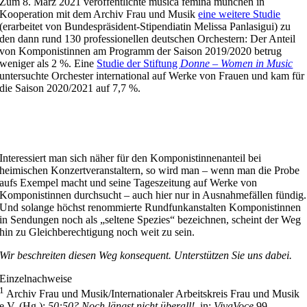
Zum 8. März 2021 veröffentlichte musica femina münchen in
Kooperation mit dem Archiv Frau und Musik
eine weitere Studie
(erarbeitet von Bundespräsident-Stipendiatin Melissa Panlasigui) zu
den dann rund 130 professionellen deutschen Orchestern: Der Anteil
von Komponistinnen am Programm der Saison 2019/2020 betrug
weniger als 2 %. Eine
Studie der Stiftung
Donne – Women in Music
untersuchte Orchester international auf Werke von Frauen und kam für
die Saison 2020/2021 auf 7,7 %.
Interessiert man sich näher für den Komponistinnenanteil bei
heimischen Konzertveranstaltern, so wird man – wenn man die Probe
aufs Exempel macht und seine Tageszeitung auf Werke von
Komponistinnen durchsucht – auch hier nur in Ausnahmefällen fündig.
Und solange höchst renommierte Rundfunkanstalten Komponistinnen
in Sendungen noch als „seltene Spezies“ bezeichnen, scheint der Weg
hin zu Gleichberechtigung noch weit zu sein.
Wir beschreiten diesen Weg konsequent. Unterstützen Sie uns dabei.
Einzelnachweise
1
Archiv Frau und Musik/Internationaler Arbeitskreis Frau und Musik
e.V. (Hg.):
50:50? Noch längst nicht überall!
, in:
VivaVoce
99