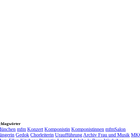
chlagwörter
ünchen
mfm
Konzert
Komponistin
Komponistinnen
mfmSalon
ängerin
Gedok
Chorleiterin
Uraufführung
Archiv Frau und Musik
MK