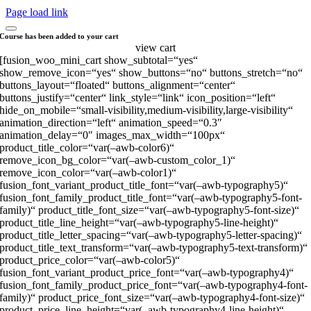
Page load link
Course has been added to your cart
view cart
[fusion_woo_mini_cart show_subtotal=“yes“
show_remove_icon=“yes“ show_buttons=“no“ buttons_stretch=“no“
buttons_layout=“floated“ buttons_alignment=“center“
buttons_justify=“center“ link_style=“link“ icon_position=“left“
hide_on_mobile=“small-visibility,medium-visibility,large-visibility“
animation_direction=“left“ animation_speed=“0.3″
animation_delay=“0″ images_max_width=“100px“
product_title_color=“var(–awb-color6)“
remove_icon_bg_color=“var(–awb-custom_color_1)“
remove_icon_color=“var(–awb-color1)“
fusion_font_variant_product_title_font=“var(–awb-typography5)“
fusion_font_family_product_title_font=“var(–awb-typography5-font-
family)“ product_title_font_size=“var(–awb-typography5-font-size)“
product_title_line_height=“var(–awb-typography5-line-height)“
product_title_letter_spacing=“var(–awb-typography5-letter-spacing)“
product_title_text_transform=“var(–awb-typography5-text-transform)“
product_price_color=“var(–awb-color5)“
fusion_font_variant_product_price_font=“var(–awb-typography4)“
fusion_font_family_product_price_font=“var(–awb-typography4-font-
family)“ product_price_font_size=“var(–awb-typography4-font-size)“
product_price_line_height=“var(–awb-typography4-line-height)“