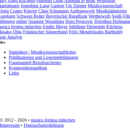
ary Ellen Kitchens
Pianistin
Luise Adolpha le Beau
Workshop
ianistinnen
Josephine Lang
Gasteig
Ute Ziemer
Musikwissenschaft
loria Coates
Klavier
Clara Schumann
Auftragswerk
Musikpädagogin
ugsburg
Schwere Reiter
Bayerischer Rundfunk
Wettbewerb
Seidl-Vill
übingen
online
Susanne Wosnitzka
Dora Pejacevic
Dorothea Hofman
usica femina münchen
Emilie Mayer
Jubiläum
Dirigentin
Kitchens
asako Ohta
Fränkischer Sängerbund
Felix Mendelssohn Bartholdy
uste Janulyte
nfos
Statistiken | Musikwissenschaftliches
Publikationen und Leseempfehlungen
Frauenanteil Berufsorchester
Kompositionsauftrag
Links
© 2012 - 2026 •
musica femina münchen
Impressum
•
Datenschutzerklärung