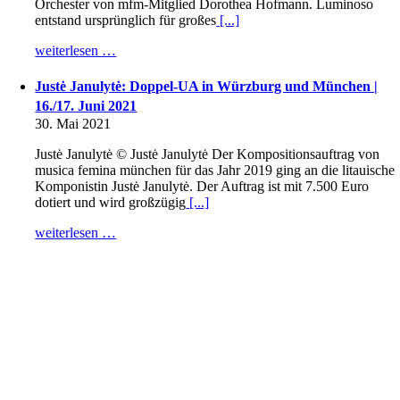
Orchester von mfm-Mitglied Dorothea Hofmann. Luminoso
entstand ursprünglich für großes
[...]
weiterlesen …
Justė Janulytė: Doppel-UA in Würzburg und München |
16./17. Juni 2021
30. Mai 2021
Justė Janulytė © Justė Janulytė Der Kompositionsauftrag von
musica femina münchen für das Jahr 2019 ging an die litauische
Komponistin Justė Janulytė. Der Auftrag ist mit 7.500 Euro
dotiert und wird großzügig
[...]
weiterlesen …