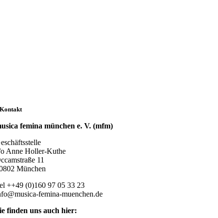
Kontakt
usica femina münchen e. V. (mfm)
eschäftsstelle
/o Anne Holler-Kuthe
ccamstraße 11
0802 München
el ++49 (0)160 97 05 33 23
nfo@musica-femina-muenchen.de
ie finden uns auch hier: