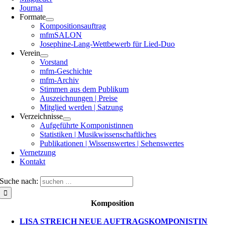
Journal
Formate
Kompositionsauftrag
mfmSALON
Josephine-Lang-Wettbewerb für Lied-Duo
Verein
Vorstand
mfm-Geschichte
mfm-Archiv
Stimmen aus dem Publikum
Auszeichnungen | Preise
Mitglied werden | Satzung
Verzeichnisse
Aufgeführte Komponistinnen
Statistiken | Musikwissenschaftliches
Publikationen | Wissenswertes | Sehenswertes
Vernetzung
Kontakt
Suche nach:
Komposition
LISA STREICH NEUE AUFTRAGSKOMPONISTIN