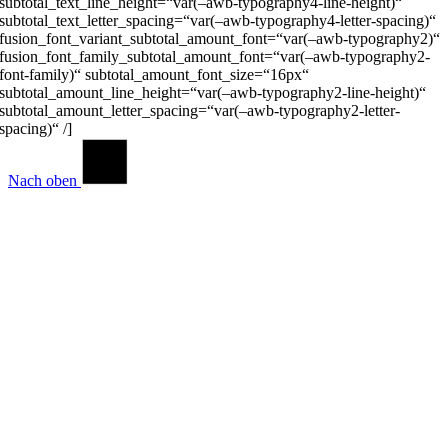
subtotal_text_line_height=“var(–awb-typography4-line-height)“
subtotal_text_letter_spacing=“var(–awb-typography4-letter-spacing)“
fusion_font_variant_subtotal_amount_font=“var(–awb-typography2)“
fusion_font_family_subtotal_amount_font=“var(–awb-typography2-
font-family)“ subtotal_amount_font_size=“16px“
subtotal_amount_line_height=“var(–awb-typography2-line-height)“
subtotal_amount_letter_spacing=“var(–awb-typography2-letter-
spacing)“ /]
Nach oben