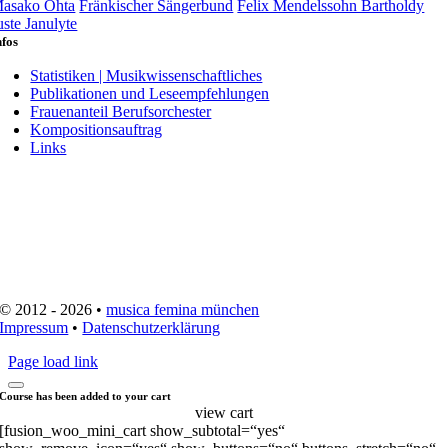
asako Ohta
Fränkischer Sängerbund
Felix Mendelssohn Bartholdy
uste Janulyte
nfos
Statistiken | Musikwissenschaftliches
Publikationen und Leseempfehlungen
Frauenanteil Berufsorchester
Kompositionsauftrag
Links
© 2012 - 2026 •
musica femina münchen
Impressum
•
Datenschutzerklärung
Page load link
Course has been added to your cart
view cart
[fusion_woo_mini_cart show_subtotal=“yes“