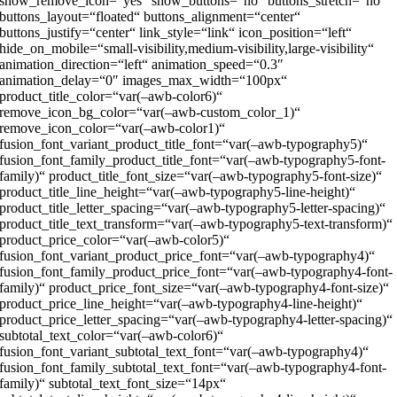
show_remove_icon=“yes“ show_buttons=“no“ buttons_stretch=“no“
buttons_layout=“floated“ buttons_alignment=“center“
buttons_justify=“center“ link_style=“link“ icon_position=“left“
hide_on_mobile=“small-visibility,medium-visibility,large-visibility“
animation_direction=“left“ animation_speed=“0.3″
animation_delay=“0″ images_max_width=“100px“
product_title_color=“var(–awb-color6)“
remove_icon_bg_color=“var(–awb-custom_color_1)“
remove_icon_color=“var(–awb-color1)“
fusion_font_variant_product_title_font=“var(–awb-typography5)“
fusion_font_family_product_title_font=“var(–awb-typography5-font-
family)“ product_title_font_size=“var(–awb-typography5-font-size)“
product_title_line_height=“var(–awb-typography5-line-height)“
product_title_letter_spacing=“var(–awb-typography5-letter-spacing)“
product_title_text_transform=“var(–awb-typography5-text-transform)“
product_price_color=“var(–awb-color5)“
fusion_font_variant_product_price_font=“var(–awb-typography4)“
fusion_font_family_product_price_font=“var(–awb-typography4-font-
family)“ product_price_font_size=“var(–awb-typography4-font-size)“
product_price_line_height=“var(–awb-typography4-line-height)“
product_price_letter_spacing=“var(–awb-typography4-letter-spacing)“
subtotal_text_color=“var(–awb-color6)“
fusion_font_variant_subtotal_text_font=“var(–awb-typography4)“
fusion_font_family_subtotal_text_font=“var(–awb-typography4-font-
family)“ subtotal_text_font_size=“14px“