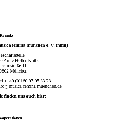
Kontakt
usica femina münchen e. V. (mfm)
eschäftsstelle
/o Anne Holler-Kuthe
ccamstraße 11
0802 München
el ++49 (0)160 97 05 33 23
nfo@musica-femina-muenchen.de
ie finden uns auch hier:
ooperationen