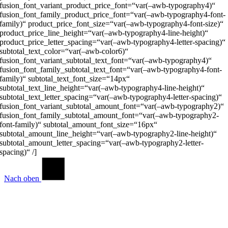
fusion_font_variant_product_price_font=“var(–awb-typography4)“
fusion_font_family_product_price_font=“var(–awb-typography4-font-
family)“ product_price_font_size=“var(–awb-typography4-font-size)“
product_price_line_height=“var(–awb-typography4-line-height)“
product_price_letter_spacing=“var(–awb-typography4-letter-spacing)“
subtotal_text_color=“var(–awb-color6)“
fusion_font_variant_subtotal_text_font=“var(–awb-typography4)“
fusion_font_family_subtotal_text_font=“var(–awb-typography4-font-
family)“ subtotal_text_font_size=“14px“
subtotal_text_line_height=“var(–awb-typography4-line-height)“
subtotal_text_letter_spacing=“var(–awb-typography4-letter-spacing)“
fusion_font_variant_subtotal_amount_font=“var(–awb-typography2)“
fusion_font_family_subtotal_amount_font=“var(–awb-typography2-
font-family)“ subtotal_amount_font_size=“16px“
subtotal_amount_line_height=“var(–awb-typography2-line-height)“
subtotal_amount_letter_spacing=“var(–awb-typography2-letter-
spacing)“ /]
Nach oben