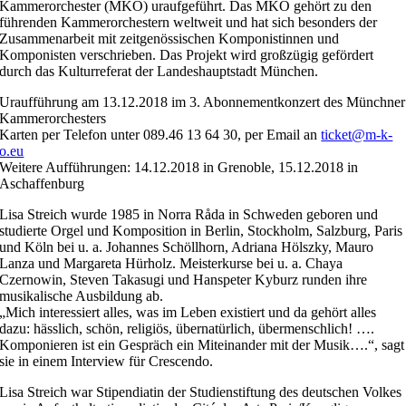
Kammerorchester (MKO) uraufgeführt. Das MKO gehört zu den
führenden Kammerorchestern weltweit und hat sich besonders der
Zusammenarbeit mit zeitgenössischen Komponistinnen und
Komponisten verschrieben. Das Projekt wird großzügig gefördert
durch das Kulturreferat der Landeshauptstadt München.
Uraufführung am 13.12.2018 im 3. Abonnementkonzert des Münchner
Kammerorchesters
Karten per Telefon unter 089.46 13 64 30, per Email an
ticket@m-k-
o.eu
Weitere Aufführungen: 14.12.2018 in Grenoble, 15.12.2018 in
Aschaffenburg
Lisa Streich wurde 1985 in Norra Råda in Schweden geboren und
studierte Orgel und Komposition in Berlin, Stockholm, Salzburg, Paris
und Köln bei u. a. Johannes Schöllhorn, Adriana Hölszky, Mauro
Lanza und Margareta Hürholz. Meisterkurse bei u. a. Chaya
Czernowin, Steven Takasugi und Hanspeter Kyburz runden ihre
musikalische Ausbildung ab.
„Mich interessiert alles, was im Leben existiert und da gehört alles
dazu: hässlich, schön, religiös, übernatürlich, übermenschlich! ….
Komponieren ist ein Gespräch ein Miteinander mit der Musik….“, sagt
sie in einem Interview für Crescendo.
Lisa Streich war Stipendiatin der Studienstiftung des deutschen Volkes