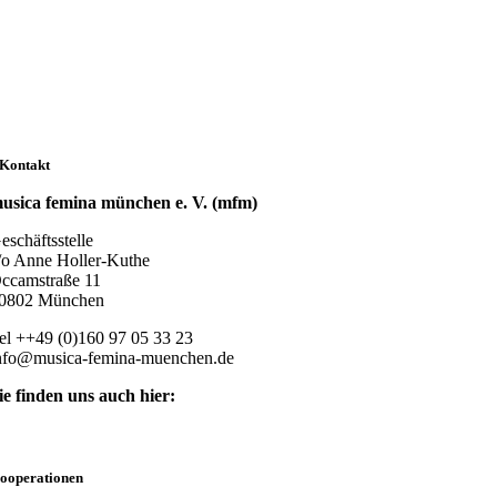
Kontakt
usica femina münchen e. V. (mfm)
eschäftsstelle
/o Anne Holler-Kuthe
ccamstraße 11
0802 München
el ++49 (0)160 97 05 33 23
nfo@musica-femina-muenchen.de
ie finden uns auch hier:
ooperationen