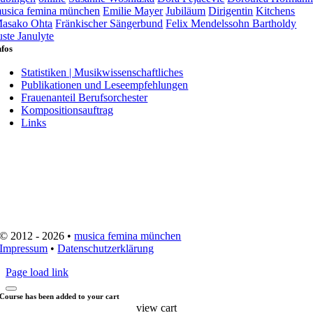
usica femina münchen
Emilie Mayer
Jubiläum
Dirigentin
Kitchens
asako Ohta
Fränkischer Sängerbund
Felix Mendelssohn Bartholdy
uste Janulyte
nfos
Statistiken | Musikwissenschaftliches
Publikationen und Leseempfehlungen
Frauenanteil Berufsorchester
Kompositionsauftrag
Links
© 2012 - 2026 •
musica femina münchen
Impressum
•
Datenschutzerklärung
Page load link
Course has been added to your cart
view cart