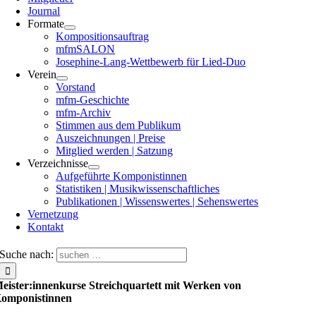
Journal
Formate
Kompositionsauftrag
mfmSALON
Josephine-Lang-Wettbewerb für Lied-Duo
Verein
Vorstand
mfm-Geschichte
mfm-Archiv
Stimmen aus dem Publikum
Auszeichnungen | Preise
Mitglied werden | Satzung
Verzeichnisse
Aufgeführte Komponistinnen
Statistiken | Musikwissenschaftliches
Publikationen | Wissenswertes | Sehenswertes
Vernetzung
Kontakt
Suche nach:
eister:innenkurse Streichquartett mit Werken von
omponistinnen