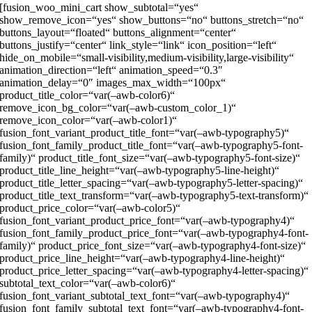
[fusion_woo_mini_cart show_subtotal=“yes“
show_remove_icon=“yes“ show_buttons=“no“ buttons_stretch=“no“
buttons_layout=“floated“ buttons_alignment=“center“
buttons_justify=“center“ link_style=“link“ icon_position=“left“
hide_on_mobile=“small-visibility,medium-visibility,large-visibility“
animation_direction=“left“ animation_speed=“0.3″
animation_delay=“0″ images_max_width=“100px“
product_title_color=“var(–awb-color6)“
remove_icon_bg_color=“var(–awb-custom_color_1)“
remove_icon_color=“var(–awb-color1)“
fusion_font_variant_product_title_font=“var(–awb-typography5)“
fusion_font_family_product_title_font=“var(–awb-typography5-font-
family)“ product_title_font_size=“var(–awb-typography5-font-size)“
product_title_line_height=“var(–awb-typography5-line-height)“
product_title_letter_spacing=“var(–awb-typography5-letter-spacing)“
product_title_text_transform=“var(–awb-typography5-text-transform)“
product_price_color=“var(–awb-color5)“
fusion_font_variant_product_price_font=“var(–awb-typography4)“
fusion_font_family_product_price_font=“var(–awb-typography4-font-
family)“ product_price_font_size=“var(–awb-typography4-font-size)“
product_price_line_height=“var(–awb-typography4-line-height)“
product_price_letter_spacing=“var(–awb-typography4-letter-spacing)“
subtotal_text_color=“var(–awb-color6)“
fusion_font_variant_subtotal_text_font=“var(–awb-typography4)“
fusion_font_family_subtotal_text_font=“var(–awb-typography4-font-