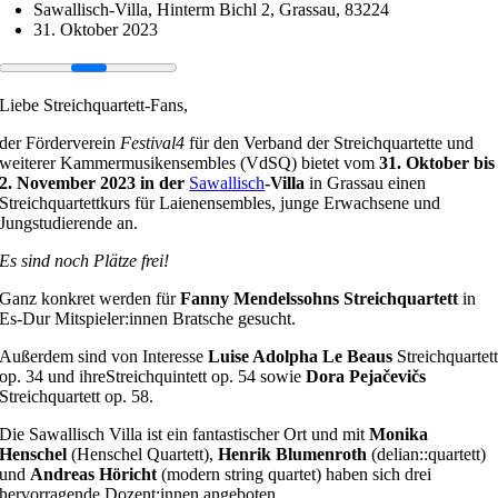
Sawallisch-Villa, Hinterm Bichl 2, Grassau, 83224
31. Oktober 2023
Liebe Streichquartett-Fans,
der Förderverein
Festival4
für den Verband der Streichquartette und
weiterer Kammermusikensembles (VdSQ) bietet vom
31. Oktober bis
2. November 2023 in der
Sawallisch
-Villa
in Grassau einen
Streichquartettkurs für Laienensembles, junge Erwachsene und
Jungstudierende an.
Es sind noch Plätze frei!
Ganz konkret werden für
Fanny Mendelssohns Streichquartett
in
Es-Dur Mitspieler:innen Bratsche gesucht.
Außerdem sind von Interesse
Luise Adolpha
Le Beaus
Streichquartet
op. 34 und ihreStreichquintett op. 54 sowie
Dora Pejačevičs
Streichquartett op. 58.
Die Sawallisch Villa ist ein fantastischer Ort und mit
Monika
Henschel
(Henschel Quartett),
Henrik Blumenroth
(delian::quartett)
und
Andreas Höricht
(modern string quartet) haben sich drei
hervorragende Dozent:innen angeboten.