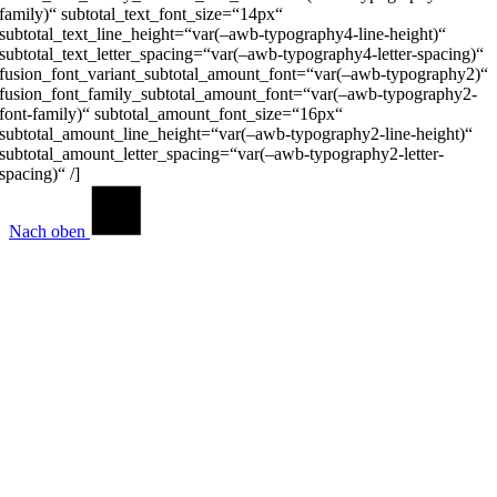
family)“ subtotal_text_font_size=“14px“
subtotal_text_line_height=“var(–awb-typography4-line-height)“
subtotal_text_letter_spacing=“var(–awb-typography4-letter-spacing)“
fusion_font_variant_subtotal_amount_font=“var(–awb-typography2)“
fusion_font_family_subtotal_amount_font=“var(–awb-typography2-
font-family)“ subtotal_amount_font_size=“16px“
subtotal_amount_line_height=“var(–awb-typography2-line-height)“
subtotal_amount_letter_spacing=“var(–awb-typography2-letter-
spacing)“ /]
Nach oben