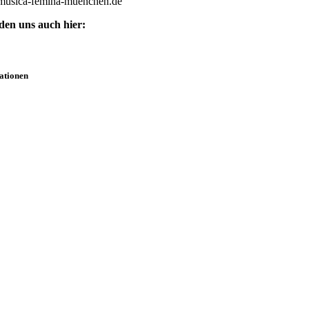
musica-femina-muenchen.de
nden uns auch hier:
ationen