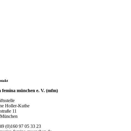
ntakt
 femina münchen e. V. (mfm)
tsstelle
ne Holler-Kuthe
traße 11
 München
49 (0)160 97 05 33 23