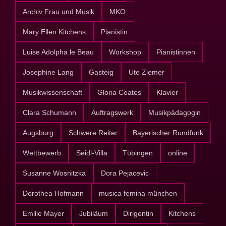
Archiv Frau und Musik
MKO
Mary Ellen Kitchens
Pianistin
Luise Adolpha le Beau
Workshop
Pianistinnen
Josephine Lang
Gasteig
Ute Ziemer
Musikwissenschaft
Gloria Coates
Klavier
Clara Schumann
Auftragswerk
Musikpädagogin
Augsburg
Schwere Reiter
Bayerischer Rundfunk
Wettbewerb
Seidl-Villa
Tübingen
online
Susanne Wosnitzka
Dora Pejacevic
Dorothea Hofmann
musica femina münchen
Emilie Mayer
Jubiläum
Dirigentin
Kitchens