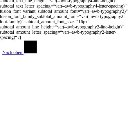
subtotal_text_line_height=“var(–awb-typography4-line-height)“
subtotal_text_letter_spacing=“var(–awb-typography4-letter-spacing)“
fusion_font_variant_subtotal_amount_font=“var(–awb-typography2)“
fusion_font_family_subtotal_amount_font=“var(–awb-typography2-
font-family)“ subtotal_amount_font_size=“16px“
subtotal_amount_line_height=“var(–awb-typography2-line-height)“
subtotal_amount_letter_spacing=“var(–awb-typography2-letter-
spacing)“ /]
Nach oben