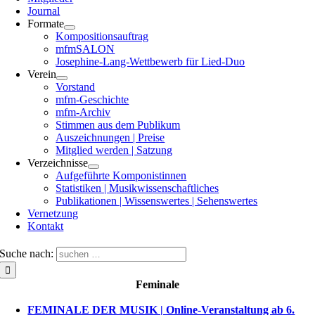
Journal
Formate
Kompositionsauftrag
mfmSALON
Josephine-Lang-Wettbewerb für Lied-Duo
Verein
Vorstand
mfm-Geschichte
mfm-Archiv
Stimmen aus dem Publikum
Auszeichnungen | Preise
Mitglied werden | Satzung
Verzeichnisse
Aufgeführte Komponistinnen
Statistiken | Musikwissenschaftliches
Publikationen | Wissenswertes | Sehenswertes
Vernetzung
Kontakt
Suche nach:
Feminale
FEMINALE DER MUSIK | Online-Veranstaltung ab 6.