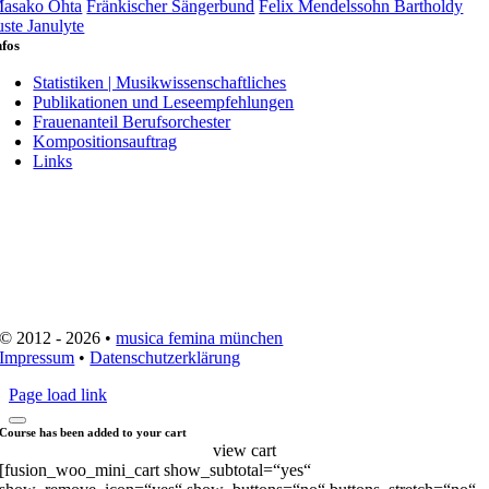
asako Ohta
Fränkischer Sängerbund
Felix Mendelssohn Bartholdy
uste Janulyte
nfos
Statistiken | Musikwissenschaftliches
Publikationen und Leseempfehlungen
Frauenanteil Berufsorchester
Kompositionsauftrag
Links
© 2012 - 2026 •
musica femina münchen
Impressum
•
Datenschutzerklärung
Page load link
Course has been added to your cart
view cart
[fusion_woo_mini_cart show_subtotal=“yes“