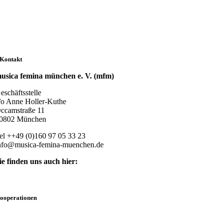
Kontakt
usica femina münchen e. V. (mfm)
eschäftsstelle
/o Anne Holler-Kuthe
ccamstraße 11
0802 München
el ++49 (0)160 97 05 33 23
nfo@musica-femina-muenchen.de
ie finden uns auch hier:
ooperationen