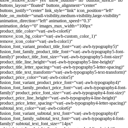
show_remove_icon=“yes“ show_buttons=“no“ buttons_stretch=“no“
buttons_layout=“floated“ buttons_alignment=“center“
buttons_justify=“center“ link_style=“link“ icon_position=“left“
hide_on_mobile=“small-visibility,medium-visibility,large-visibility“
animation_direction=“left“ animation_speed=“0.3″
animation_delay=“0″ images_max_width=“100px“
product_title_color=“var(–awb-color6)“
remove_icon_bg_color=“var(–awb-custom_color_1)“
remove_icon_color=“var(–awb-color1)“
fusion_font_variant_product_title_font=“var(–awb-typography5)“
fusion_font_family_product_title_font=“var(–awb-typography5-font-
family)“ product_title_font_size=“var(–awb-typography5-font-size)“
product_title_line_height=“var(–awb-typography5-line-height)“
product_title_letter_spacing=“var(–awb-typography5-letter-spacing)“
product_title_text_transform=“var(–awb-typography5-text-transform)“
product_price_color=“var(–awb-color5)“
fusion_font_variant_product_price_font=“var(–awb-typography4)“
fusion_font_family_product_price_font=“var(–awb-typography4-font-
family)“ product_price_font_size=“var(–awb-typography4-font-size)“
product_price_line_height=“var(–awb-typography4-line-height)“
product_price_letter_spacing=“var(–awb-typography4-letter-spacing)“
subtotal_text_color=“var(–awb-color6)“
fusion_font_variant_subtotal_text_font=“var(–awb-typography4)“
fusion_font_family_subtotal_text_font=“var(–awb-typography4-font-
family)“ subtotal_text_font_size=“14px“