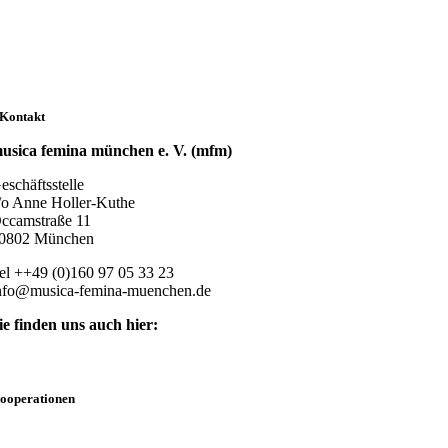
Kontakt
usica femina münchen e. V. (mfm)
eschäftsstelle
/o Anne Holler-Kuthe
ccamstraße 11
0802 München
el ++49 (0)160 97 05 33 23
nfo@musica-femina-muenchen.de
ie finden uns auch hier:
ooperationen