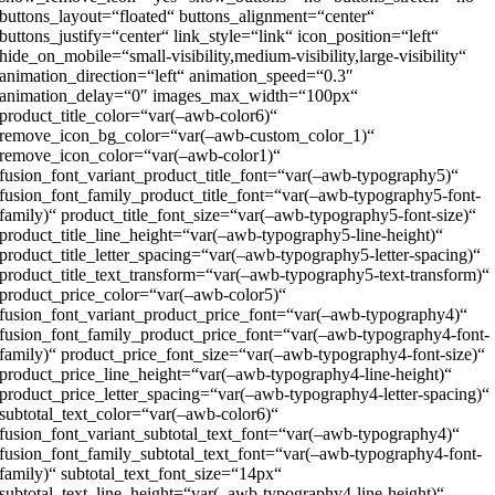
buttons_layout=“floated“ buttons_alignment=“center“
buttons_justify=“center“ link_style=“link“ icon_position=“left“
hide_on_mobile=“small-visibility,medium-visibility,large-visibility“
animation_direction=“left“ animation_speed=“0.3″
animation_delay=“0″ images_max_width=“100px“
product_title_color=“var(–awb-color6)“
remove_icon_bg_color=“var(–awb-custom_color_1)“
remove_icon_color=“var(–awb-color1)“
fusion_font_variant_product_title_font=“var(–awb-typography5)“
fusion_font_family_product_title_font=“var(–awb-typography5-font-
family)“ product_title_font_size=“var(–awb-typography5-font-size)“
product_title_line_height=“var(–awb-typography5-line-height)“
product_title_letter_spacing=“var(–awb-typography5-letter-spacing)“
product_title_text_transform=“var(–awb-typography5-text-transform)“
product_price_color=“var(–awb-color5)“
fusion_font_variant_product_price_font=“var(–awb-typography4)“
fusion_font_family_product_price_font=“var(–awb-typography4-font-
family)“ product_price_font_size=“var(–awb-typography4-font-size)“
product_price_line_height=“var(–awb-typography4-line-height)“
product_price_letter_spacing=“var(–awb-typography4-letter-spacing)“
subtotal_text_color=“var(–awb-color6)“
fusion_font_variant_subtotal_text_font=“var(–awb-typography4)“
fusion_font_family_subtotal_text_font=“var(–awb-typography4-font-
family)“ subtotal_text_font_size=“14px“
subtotal_text_line_height=“var(–awb-typography4-line-height)“