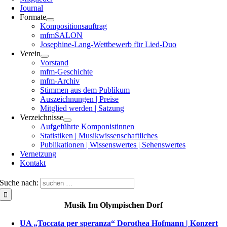
Journal
Formate
Kompositionsauftrag
mfmSALON
Josephine-Lang-Wettbewerb für Lied-Duo
Verein
Vorstand
mfm-Geschichte
mfm-Archiv
Stimmen aus dem Publikum
Auszeichnungen | Preise
Mitglied werden | Satzung
Verzeichnisse
Aufgeführte Komponistinnen
Statistiken | Musikwissenschaftliches
Publikationen | Wissenswertes | Sehenswertes
Vernetzung
Kontakt
Suche nach:
Musik Im Olympischen Dorf
UA „Toccata per speranza“ Dorothea Hofmann | Konzert