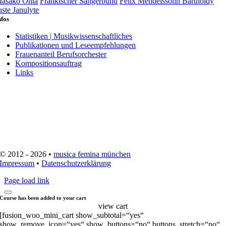
asako Ohta
Fränkischer Sängerbund
Felix Mendelssohn Bartholdy
uste Janulyte
nfos
Statistiken | Musikwissenschaftliches
Publikationen und Leseempfehlungen
Frauenanteil Berufsorchester
Kompositionsauftrag
Links
© 2012 - 2026 •
musica femina münchen
Impressum
•
Datenschutzerklärung
Page load link
Course has been added to your cart
view cart
[fusion_woo_mini_cart show_subtotal=“yes“
show_remove_icon=“yes“ show_buttons=“no“ buttons_stretch=“no“