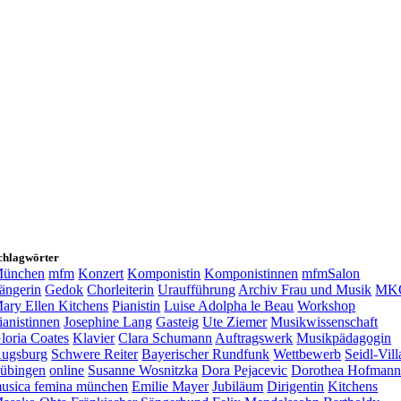
chlagwörter
ünchen
mfm
Konzert
Komponistin
Komponistinnen
mfmSalon
ängerin
Gedok
Chorleiterin
Uraufführung
Archiv Frau und Musik
MK
ary Ellen Kitchens
Pianistin
Luise Adolpha le Beau
Workshop
ianistinnen
Josephine Lang
Gasteig
Ute Ziemer
Musikwissenschaft
loria Coates
Klavier
Clara Schumann
Auftragswerk
Musikpädagogin
ugsburg
Schwere Reiter
Bayerischer Rundfunk
Wettbewerb
Seidl-Vill
übingen
online
Susanne Wosnitzka
Dora Pejacevic
Dorothea Hofman
usica femina münchen
Emilie Mayer
Jubiläum
Dirigentin
Kitchens