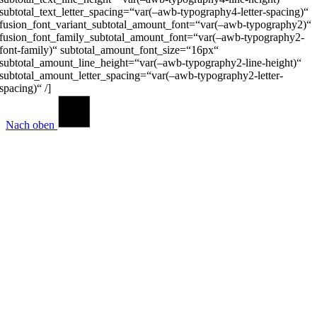
subtotal_text_letter_spacing=“var(–awb-typography4-letter-spacing)“
fusion_font_variant_subtotal_amount_font=“var(–awb-typography2)“
fusion_font_family_subtotal_amount_font=“var(–awb-typography2-
font-family)“ subtotal_amount_font_size=“16px“
subtotal_amount_line_height=“var(–awb-typography2-line-height)“
subtotal_amount_letter_spacing=“var(–awb-typography2-letter-
spacing)“ /]
Nach oben