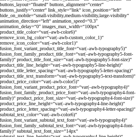
buttons_layout=“floated“ buttons_alignment=“center“
buttons_justify=“center“ link_style=“link“ icon_position=“left“
hide_on_mobile=“small-visibility,medium-visibility,large-visibility“
animation_direction=“left“ animation_speed=“0.3″
animation_delay=“0″ images_max_width=“100px“
product_title_color=“var(–awb-color6)“
remove_icon_bg_color=“var(–awb-custom_color_1)“
remove_icon_color=“var(–awb-color1)“
fusion_font_variant_product_title_font=“var(–awb-typography5)“
fusion_font_family_product_title_font=“var(–awb-typography5-font-
family)“ product_title_font_size=“var(–awb-typography5-font-size)“
product_title_line_height=“var(–awb-typography5-line-height)“
product_title_letter_spacing=“var(–awb-typography5-letter-spacing)“
product_title_text_transform=“var(–awb-typography5-text-transform)“
product_price_color=“var(–awb-color5)“
fusion_font_variant_product_price_font=“var(–awb-typography4)“
fusion_font_family_product_price_font=“var(–awb-typography4-font-
family)“ product_price_font_size=“var(–awb-typography4-font-size)“
product_price_line_height=“var(–awb-typography4-line-height)“
product_price_letter_spacing=“var(–awb-typography4-letter-spacing)“
subtotal_text_color=“var(–awb-color6)“
fusion_font_variant_subtotal_text_font=“var(–awb-typography4)“
fusion_font_family_subtotal_text_font=“var(–awb-typography4-font-
family)“ subtotal_text_font_size=“14px“
subtotal_text_line_height=“var(–awb-typography4-line-height)“