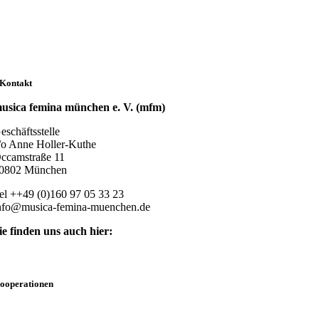
Kontakt
usica femina münchen e. V. (mfm)
eschäftsstelle
/o Anne Holler-Kuthe
ccamstraße 11
0802 München
el ++49 (0)160 97 05 33 23
nfo@musica-femina-muenchen.de
ie finden uns auch hier:
ooperationen