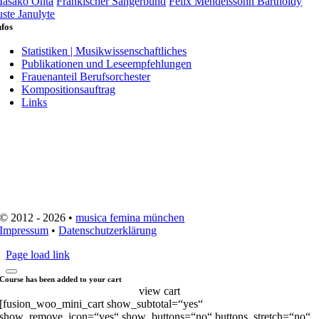
asako Ohta
Fränkischer Sängerbund
Felix Mendelssohn Bartholdy
uste Janulyte
nfos
Statistiken | Musikwissenschaftliches
Publikationen und Leseempfehlungen
Frauenanteil Berufsorchester
Kompositionsauftrag
Links
© 2012 - 2026 •
musica femina münchen
Impressum
•
Datenschutzerklärung
Page load link
Course has been added to your cart
view cart
[fusion_woo_mini_cart show_subtotal=“yes“
show_remove_icon=“yes“ show_buttons=“no“ buttons_stretch=“no“