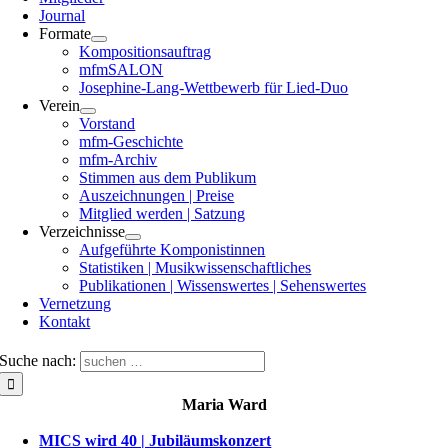
Journal
Formate
Kompositionsauftrag
mfmSALON
Josephine-Lang-Wettbewerb für Lied-Duo
Verein
Vorstand
mfm-Geschichte
mfm-Archiv
Stimmen aus dem Publikum
Auszeichnungen | Preise
Mitglied werden | Satzung
Verzeichnisse
Aufgeführte Komponistinnen
Statistiken | Musikwissenschaftliches
Publikationen | Wissenswertes | Sehenswertes
Vernetzung
Kontakt
Suche nach:
Maria Ward
MICS wird 40 | Jubiläumskonzert