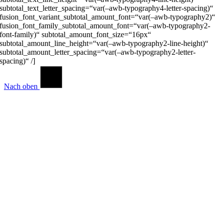
subtotal_text_letter_spacing=“var(–awb-typography4-letter-spacing)“
fusion_font_variant_subtotal_amount_font=“var(–awb-typography2)“
fusion_font_family_subtotal_amount_font=“var(–awb-typography2-
font-family)“ subtotal_amount_font_size=“16px“
subtotal_amount_line_height=“var(–awb-typography2-line-height)“
subtotal_amount_letter_spacing=“var(–awb-typography2-letter-
spacing)“ /]
Nach oben