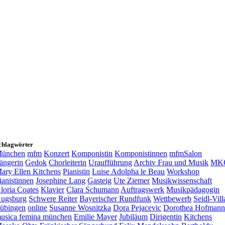
chlagwörter
ünchen
mfm
Konzert
Komponistin
Komponistinnen
mfmSalon
ängerin
Gedok
Chorleiterin
Uraufführung
Archiv Frau und Musik
MK
ary Ellen Kitchens
Pianistin
Luise Adolpha le Beau
Workshop
ianistinnen
Josephine Lang
Gasteig
Ute Ziemer
Musikwissenschaft
loria Coates
Klavier
Clara Schumann
Auftragswerk
Musikpädagogin
ugsburg
Schwere Reiter
Bayerischer Rundfunk
Wettbewerb
Seidl-Vill
übingen
online
Susanne Wosnitzka
Dora Pejacevic
Dorothea Hofman
usica femina münchen
Emilie Mayer
Jubiläum
Dirigentin
Kitchens