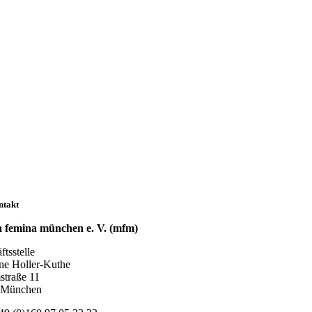
ntakt
 femina münchen e. V. (mfm)
tsstelle
ne Holler-Kuthe
traße 11
 München