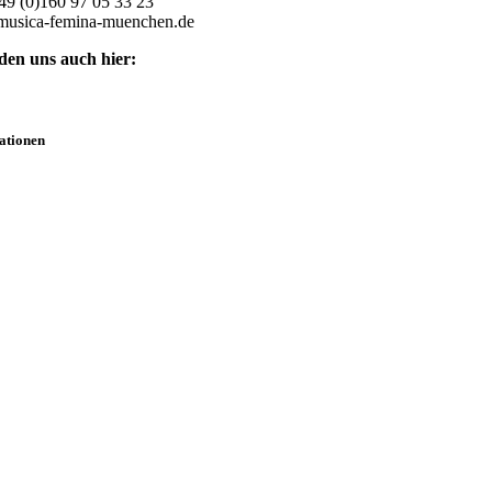
49 (0)160 97 05 33 23
musica-femina-muenchen.de
nden uns auch hier:
ationen