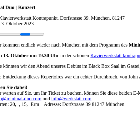
al Duo | Konzert
Klavierwerkstatt Kontrapunkt, Dorfstrasse 39, München, 81247
13. Oktober 2023
r kommen endlich wieder nach München mit dem Programm des
Mini
 13. Oktober um 19.30 Uhr
in der schönen
Kavierwerkstatt kontrap
e könnten wir den Abend unseres Debüts im Black Box Saal im Gasteig
e Entdeckung dieses Repertoires war ein echter Durchbruch, von John 
ien Sie dabei!
r warten auf Sie, um Ihr Ticket zu buchen, können Sie diese beiden E
fo@minimal-duo.com
und
info@werkstatt.com
rten: 20,- , 15,- Erm – Adresse: Dorfstrasse 39 81247 München