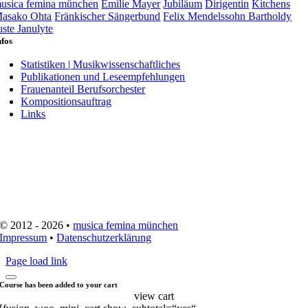
usica femina münchen
Emilie Mayer
Jubiläum
Dirigentin
Kitchens
asako Ohta
Fränkischer Sängerbund
Felix Mendelssohn Bartholdy
uste Janulyte
nfos
Statistiken | Musikwissenschaftliches
Publikationen und Leseempfehlungen
Frauenanteil Berufsorchester
Kompositionsauftrag
Links
© 2012 - 2026 •
musica femina münchen
Impressum
•
Datenschutzerklärung
Page load link
Course has been added to your cart
view cart