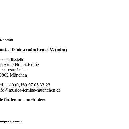
Kontakt
usica femina münchen e. V. (mfm)
eschäftsstelle
/o Anne Holler-Kuthe
ccamstraße 11
0802 München
el ++49 (0)160 97 05 33 23
nfo@musica-femina-muenchen.de
ie finden uns auch hier:
ooperationen