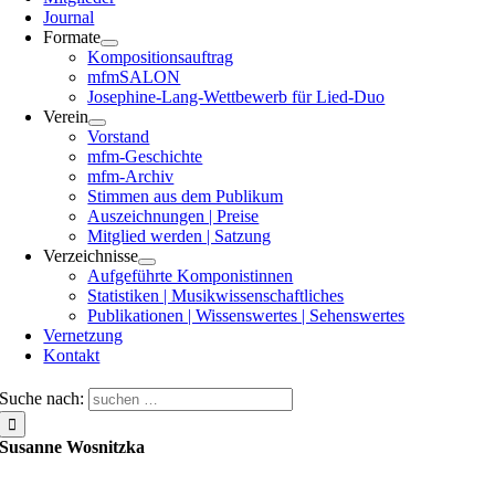
Journal
Formate
Kompositionsauftrag
mfmSALON
Josephine-Lang-Wettbewerb für Lied-Duo
Verein
Vorstand
mfm-Geschichte
mfm-Archiv
Stimmen aus dem Publikum
Auszeichnungen | Preise
Mitglied werden | Satzung
Verzeichnisse
Aufgeführte Komponistinnen
Statistiken | Musikwissenschaftliches
Publikationen | Wissenswertes | Sehenswertes
Vernetzung
Kontakt
Suche nach:
Susanne Wosnitzka