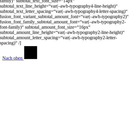
family)“ subtotal_text_font_size=“14px“
subtotal_text_line_height=“var(–awb-typography4-line-height)“
subtotal_text_letter_spacing=“var(–awb-typography4-letter-spacing)“
fusion_font_variant_subtotal_amount_font=“var(–awb-typography2)“
fusion_font_family_subtotal_amount_font=“var(–awb-typography2-
font-family)“ subtotal_amount_font_size=“16px“
subtotal_amount_line_height=“var(–awb-typography2-line-height)“
subtotal_amount_letter_spacing=“var(–awb-typography2-letter-
spacing)“ /]
Nach oben