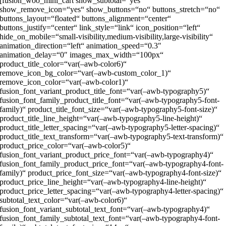
[fusion_woo_mini_cart show_subtotal=“yes“
show_remove_icon=“yes“ show_buttons=“no“ buttons_stretch=“no“
buttons_layout=“floated“ buttons_alignment=“center“
buttons_justify=“center“ link_style=“link“ icon_position=“left“
hide_on_mobile=“small-visibility,medium-visibility,large-visibility“
animation_direction=“left“ animation_speed=“0.3″
animation_delay=“0″ images_max_width=“100px“
product_title_color=“var(–awb-color6)“
remove_icon_bg_color=“var(–awb-custom_color_1)“
remove_icon_color=“var(–awb-color1)“
fusion_font_variant_product_title_font=“var(–awb-typography5)“
fusion_font_family_product_title_font=“var(–awb-typography5-font-
family)“ product_title_font_size=“var(–awb-typography5-font-size)“
product_title_line_height=“var(–awb-typography5-line-height)“
product_title_letter_spacing=“var(–awb-typography5-letter-spacing)“
product_title_text_transform=“var(–awb-typography5-text-transform)“
product_price_color=“var(–awb-color5)“
fusion_font_variant_product_price_font=“var(–awb-typography4)“
fusion_font_family_product_price_font=“var(–awb-typography4-font-
family)“ product_price_font_size=“var(–awb-typography4-font-size)“
product_price_line_height=“var(–awb-typography4-line-height)“
product_price_letter_spacing=“var(–awb-typography4-letter-spacing)“
subtotal_text_color=“var(–awb-color6)“
fusion_font_variant_subtotal_text_font=“var(–awb-typography4)“
fusion_font_family_subtotal_text_font=“var(–awb-typography4-font-