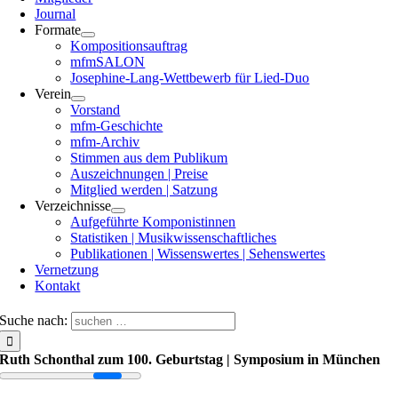
Journal
Formate
Kompositionsauftrag
mfmSALON
Josephine-Lang-Wettbewerb für Lied-Duo
Verein
Vorstand
mfm-Geschichte
mfm-Archiv
Stimmen aus dem Publikum
Auszeichnungen | Preise
Mitglied werden | Satzung
Verzeichnisse
Aufgeführte Komponistinnen
Statistiken | Musikwissenschaftliches
Publikationen | Wissenswertes | Sehenswertes
Vernetzung
Kontakt
Suche nach:
Ruth Schonthal zum 100. Geburtstag | Symposium in München