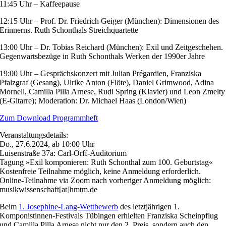
11:45 Uhr – Kaffeepause
12:15 Uhr – Prof. Dr. Friedrich Geiger (München): Dimensionen des
Erinnerns. Ruth Schonthals Streichquartette
13:00 Uhr – Dr. Tobias Reichard (München): Exil und Zeitgeschehen.
Gegenwartsbezüge in Ruth Schonthals Werken der 1990er Jahre
19:00 Uhr – Gesprächskonzert mit Julian Prégardien, Franziska
Pfalzgraf (Gesang), Ulrike Anton (Flöte), Daniel Grimwood, Adina
Mornell, Camilla Pilla Arnese, Rudi Spring (Klavier) und Leon Zmelty
(E-Gitarre); Moderation: Dr. Michael Haas (London/Wien)
Zum Download Programmheft
Veranstaltungsdetails:
Do., 27.6.2024, ab 10:00 Uhr
Luisenstraße 37a: Carl-Orff-Auditorium
Tagung »Exil komponieren: Ruth Schonthal zum 100. Geburtstag«
Kostenfreie Teilnahme möglich, keine Anmeldung erforderlich.
Online-Teilnahme via Zoom nach vorheriger Anmeldung möglich:
musikwissenschaft[at]hmtm.de
Beim
1. Josephine-Lang-Wettbewerb
des letztjährigen 1.
Komponistinnen-Festivals Tübingen erhielten Franziska Scheinpflug
und Camilla Pilla Arnese nicht nur den 2. Preis, sondern auch den