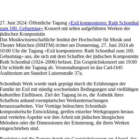
27. Juni 2024: Öffentliche Tagung
»Exil komponieren: Ruth Schonthal
zum 100. Geburtstag«
Konzert mit selten aufgeführten Werken der
jüdischen Komponistin
Das Musikwissenschaftliche Institut der Hochschule für Musik und
Theater München (HMTM) richtet am Donnerstag, 27. Juni 2024 ab
10:00 Uhr die Tagung »Exil komponieren: Ruth Schonthal zum 100.
Geburtstag« aus, die sich mit dem Schaffen der jüdischen Komponistin
Ruth Schonthal (1924–2006) befasst. Ein Gesprächskonzert um 19:00
Uhr schließt die Tagung ab. Veranstaltungsort ist das Carl-Orff-
Auditorium am Standort Luisenstraße 37a.
Schonthals Werk wurde stark geprägt durch die Erfahrungen der
Familie im Exil mit ständig wechselnden Bedingungen und vielfältigen
kulturellen Einflüssen. Ziel der Tagung ist es, die Ästhetik ihres
Schaffens anhand exemplarischer Werkuntersuchungen
herauszuarbeiten. Vier Vorträge beleuchten Schonthals
kompositorische Entwicklung, greifen einzelne Werkgruppen heraus
und vertiefen Aspekte wie ihre Arbeit mit jüdischen liturgischen
Melodien oder die Dimensionen der Erinnerung, die ihren Werken
eingeschrieben sind.
Begleitet wird die Tagung durch ein Gesprächskonzert am Abend, das