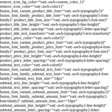
remove_icon_bg_color=“var(–awb-custom_color_1)“
remove_icon_color=“var(–awb-color1)“
fusion_font_variant_product_title_font=“var(–awb-typography5)“
fusion_font_family_product_title_font=“var(–awb-typography5-font-
family)“ product_title_font_size=“var(–awb-typography5-font-size)“
product_title_line_height=“var(–awb-typography5-line-height)“
product_title_letter_spacing=“var(–awb-typography5-letter-spacing)“
product_title_text_transform=“var(–awb-typography5-text-transform)“
product_price_color=“var(–awb-color5)“
fusion_font_variant_product_price_font=“var(–awb-typography4)“
fusion_font_family_product_price_font=“var(–awb-typography4-font-
family)“ product_price_font_size=“var(–awb-typography4-font-size)“
product_price_line_height=“var(–awb-typography4-line-height)“
product_price_letter_spacing=“var(–awb-typography4-letter-spacing)“
subtotal_text_color=“var(–awb-color6)“
fusion_font_variant_subtotal_text_font=“var(–awb-typography4)“
fusion_font_family_subtotal_text_font=“var(–awb-typography4-font-
family)“ subtotal_text_font_size=“14px“
subtotal_text_line_height=“var(–awb-typography4-line-height)“
subtotal_text_letter_spacing=“var(–awb-typography4-letter-spacing)“
fusion_font_variant_subtotal_amount_font=“var(–awb-typography2)“
fusion_font_family_subtotal_amount_font=“var(–awb-typography2-
font-family)“ subtotal_amount_font_size=“16px“
subtotal_amount_line_height=“var(–awb-typography2-line-height)“
subtotal_amount_letter_spacing=“var(–awb-typography2-letter-