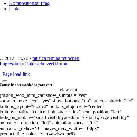
Kompositionsauftrag
Links
© 2012 - 2026 •
musica femina münchen
Impressum
•
Datenschutzerklärung
Page load link
Course has been added to your cart
view cart
[fusion_woo_mini_cart show_subtotal=“yes“
show_remove_icon=“yes“ show_buttons=“no“ buttons_stretch=“no“
buttons_layout=“floated“ buttons_alignment=“center“
buttons_justify=“center“ link_style=“link“ icon_position=“left“
hide_on_mobile=“small-visibility,medium-visibility,large-visibility“
animation_direction=“left“ animation_speed=“0.3″
animation_delay=“0″ images_max_width=“100px“
product_title_color=“var(–awb-color6)“