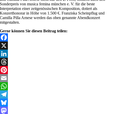
Sonderpreis von musica femina münchen e. V. für die beste
Interpretation einer zeitgenössischen Komposition, dotiert als
Konzerthonorar in Höhe von 1.500 €. Franziska Scheinpflug und
Camilla Pilla Arnese werden das oben genannte Abendkonzert
mitgestalten.
Gerne können Sie diesen Beitrag teilen:
Facebook
X
LinkedIn
Threads
Pinterest
Email
WhatsApp
Telegram
Bluesky