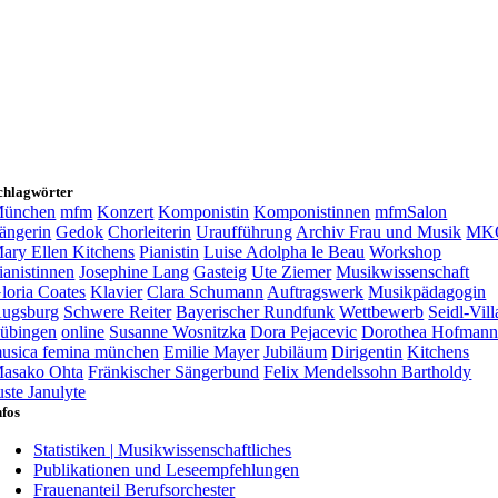
chlagwörter
ünchen
mfm
Konzert
Komponistin
Komponistinnen
mfmSalon
ängerin
Gedok
Chorleiterin
Uraufführung
Archiv Frau und Musik
MK
ary Ellen Kitchens
Pianistin
Luise Adolpha le Beau
Workshop
ianistinnen
Josephine Lang
Gasteig
Ute Ziemer
Musikwissenschaft
loria Coates
Klavier
Clara Schumann
Auftragswerk
Musikpädagogin
ugsburg
Schwere Reiter
Bayerischer Rundfunk
Wettbewerb
Seidl-Vill
übingen
online
Susanne Wosnitzka
Dora Pejacevic
Dorothea Hofman
usica femina münchen
Emilie Mayer
Jubiläum
Dirigentin
Kitchens
asako Ohta
Fränkischer Sängerbund
Felix Mendelssohn Bartholdy
uste Janulyte
nfos
Statistiken | Musikwissenschaftliches
Publikationen und Leseempfehlungen
Frauenanteil Berufsorchester