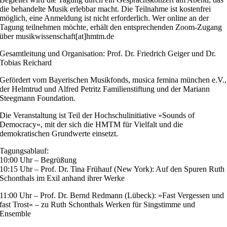
die behandelte Musik erlebbar macht. Die Teilnahme ist kostenfrei
möglich, eine Anmeldung ist nicht erforderlich. Wer online an der
Tagung teilnehmen möchte, erhält den entsprechenden Zoom-Zugang
über musikwissenschaft[at]hmtm.de
Gesamtleitung und Organisation: Prof. Dr. Friedrich Geiger und Dr.
Tobias Reichard
Gefördert vom Bayerischen Musikfonds, musica femina münchen e.V.,
der Helmtrud und Alfred Petritz Familienstiftung und der Mariann
Steegmann Foundation.
Die Veranstaltung ist Teil der Hochschulinitiative »Sounds of
Democracy«, mit der sich die HMTM für Vielfalt und die
demokratischen Grundwerte einsetzt.
Tagungsablauf:
10:00 Uhr – Begrüßung
10:15 Uhr – Prof. Dr. Tina Frühauf (New York): Auf den Spuren Ruth
Schonthals im Exil anhand ihrer Werke
11:00 Uhr – Prof. Dr. Bernd Redmann (Lübeck): »Fast Vergessen und
fast Trost« – zu Ruth Schonthals Werken für Singstimme und
Ensemble