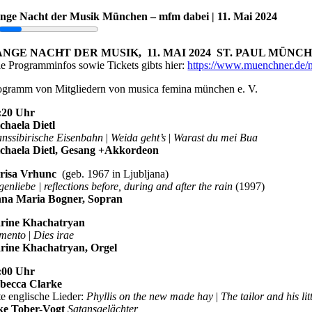
nge Nacht der Musik München – mfm dabei | 11. Mai 2024
ANGE NACHT DER MUSIK, 11. MAI 2024 ST. PAUL MÜNC
le Programminfos sowie Tickets gibts hier:
https://www.muenchner.de/
ogramm von Mitgliedern von musica femina münchen e. V.
:20 Uhr
chaela Dietl
anssibirische Eisenbahn
|
Weida geht’s
|
Warast du mei Bua
chaela Dietl, Gesang +Akkordeon
risa Vrhunc
(geb. 1967 in Ljubljana)
enliebe | reflections before, during and after the rain
(1997)
na Maria Bogner, Sopran
rine Khachatryan
mento
|
Dies irae
rine Khachatryan, Orgel
:00 Uhr
becca Clarke
te englische Lieder:
Phyllis on the new made hay
|
The tailor and his li
ke Tober-Vogt
Satansgelächter