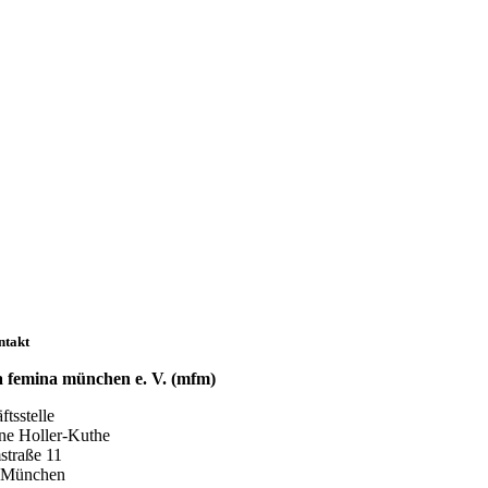
ntakt
 femina münchen e. V. (mfm)
tsstelle
ne Holler-Kuthe
traße 11
 München