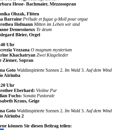
rbara Hesse- Bachmaier, Mezzosopran
nika Olszak, Flöten
sa Barraine
Prélude et fugue g-Moll pour orgue
rothea Hofmann
Mitten im Leben wir sind
anne Demessiueux
Te deum
ldegard Bleier, Orgel
:40 Uhr
crezia Vezzana
O magnum mysterium
rine Khachatryan
Zwei Klagelieder
e Ziemer, Sopran
ina Goto
Waldinspirierte Szenen 2.
Im Wald
3.
Auf dem Wind
rio Airimba
:20 Uhr
rothee Eberhard:
Violine Pur
llian Fuchs:
Sonata Pastorale
isabeth Kraus, Geige
ina Goto
Waldinspirierte Szenen 2.
Im Wald
3.
Auf dem Wind
io Airimba 2
rne können Sie diesen Beitrag teilen: