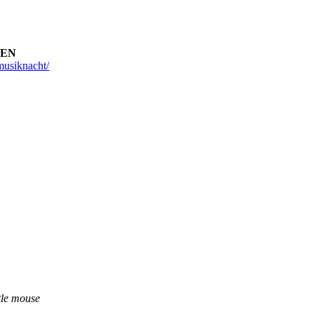
HEN
musiknacht/
ttle mouse