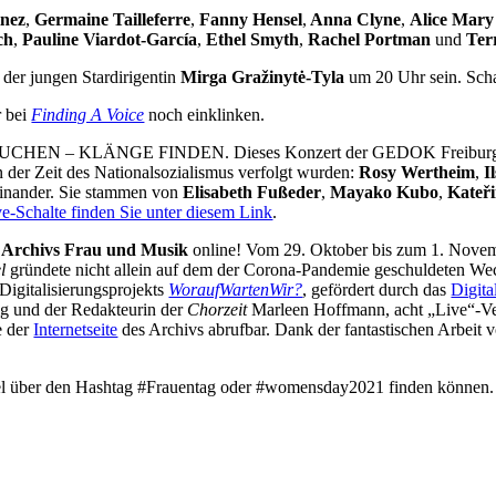
inez
,
Germaine Tailleferre
,
Fanny Hensel
,
Anna Clyne
,
Alice Mary
ch
,
Pauline Viardot-García
,
Ethel Smyth
,
Rachel Portman
und
Terr
der jungen Stardirigentin
Mirga Gražinytė-Tyla
um 20 Uhr sein. Scha
r bei
Finding A Voice
noch einklinken.
EN SUCHEN – KLÄNGE FINDEN. Dieses Konzert der GEDOK Freiburg i
 der Zeit des Nationalsozialismus verfolgt wurden:
Rosy Wertheim
,
I
einander. Sie stammen von
Elisabeth Fußeder
,
Mayako Kubo
,
Kateři
e-Schalte finden Sie unter diesem Link
.
s Archivs Frau und Musik
online! Vom 29. Oktober bis zum 1. Novemb
l
gründete nicht allein auf dem der Corona-Pandemie geschuldeten Wech
Digitalisierungsprojekts
WoraufWartenWir?
, gefördert durch das
Digita
rig und der Redakteurin der
Chorzeit
Marleen Hoffmann, acht „Live“-Ver
e der
Internetseite
des Archivs abrufbar. Dank der fantastischen Arbeit 
piel über den Hashtag #Frauentag oder #womensday2021 finden können.