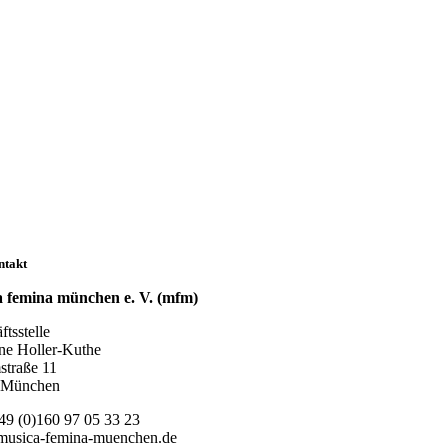
ntakt
 femina münchen e. V. (mfm)
tsstelle
ne Holler-Kuthe
traße 11
 München
49 (0)160 97 05 33 23
musica-femina-muenchen.de