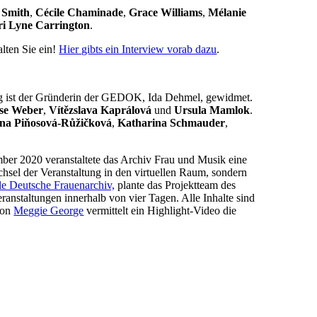
 Smith
,
Cécile Chaminade
,
Grace Williams
,
Mélanie
i Lyne Carrington
.
lten Sie ein!
Hier gibts ein Interview vorab dazu
.
st der Gründerin der GEDOK, Ida Dehmel, gewidmet.
lse Weber
,
Vítězslava Kaprálová
und
Ursula Mamlok
.
na Piňosová-Růžičková
,
Katharina Schmauder
,
er 2020 veranstaltete das Archiv Frau und Musik eine
sel der Veranstaltung in den virtuellen Raum, sondern
le Deutsche Frauenarchiv,
plante das Projektteam des
anstaltungen innerhalb von vier Tagen. Alle Inhalte sind
von
Meggie George
vermittelt ein Highlight-Video die