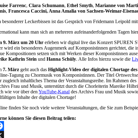
uise Farrenc
,
Clara Schumann
,
Ethel Smyth
,
Marianne von Mart
nis
,
Francesca Caccini, Anna Amalia von Sachsen-Weimar-Eisena
n besonderer Leckerbissen ist das Gespräch von Fridemann Leipold mit 
ternational kann man sich an mehreren aufeinanderfolgenden Tagen hie
 9. März
um 20 Uhr
erleben wir digital live das Konzert SPUR
er wird ein besonderes Augenmerk auf Komponistinnen gerichtet, die in
ue Kompositionen setzen sich mit Werken dieser Komponistinnen aus
ike Kathrin Stein
und
Hanna Schüly
. Alle Infos hierzu sowie die
Liv
m
7. März
geht auch das
Highlight-Video der digitalen Chortage de
line-Tagung zu Chormusik von Komponistinnen. Der Titel
Ortswechse
r zugleich inhaltliches Thema der Veranstaltungsreihe. Im Rahmen des 
chivs Frau und Musik, unterstützt durch die Chorleiterin Mareike Hilb
ch wie vor über den
YouTube-Kanal
des Archivs Frau und Musik sowi
lfältigen Inhalte der digitalen Chortage!
line finden Sie noch viele weitere Veranstaltungen, die Sie zum Beis
rne können Sie diesen Beitrag teilen:
cebook