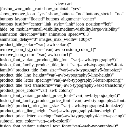
view cart
[fusion_woo_mini_cart show_subtotal=“yes“
show_remove_icon=“yes“ show_buttons=“no“ buttons_stretch=“no“
buttons_layout=“floated“ buttons_alignment=“center“
buttons_justify=“center“ link_style=“link“ icon_position=“left“
hide_on_mobile=“small-visibility,medium-visibility,large-visibility“
animation_direction=“left“ animation_speed=“0.3″
animation_delay=“0″ images_max_width=“100px“
product_title_color=“var(–awb-color6)“
remove_icon_bg_color=“var(–awb-custom_color_1)“
remove_icon_color=“var(–awb-color1)“
fusion_font_variant_product_title_font=“var(–awb-typography5)“
fusion_font_family_product_title_font=“var(–awb-typography5-font-
family)“ product_title_font_size=“var(–awb-typography5-font-size)“
product_title_line_height=“var(–awb-typography5-line-height)“
product_title_letter_spacing=“var(–awb-typography5-letter-spacing)“
product_title_text_transform=“var(–awb-typography5-text-transform)“
product_price_color=“var(–awb-color5)“
fusion_font_variant_product_price_font=“var(–awb-typography4)“
fusion_font_family_product_price_font=“var(–awb-typography4-font-
family)“ product_price_font_size=“var(–awb-typography4-font-size)“
product_price_line_height=“var(–awb-typography4-line-height)“
product_price_letter_spacing=“var(–awb-typography4-letter-spacing)“
subtotal_text_color=“var(–awb-color6)“
fusion_font_variant_subtotal_text_font=“var(–awb-typography4)“