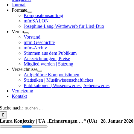
Journal
Formate
Kompositionsauftrag
mfmSALON
Josephine-Lang-Wettbewerb für Lied-Duo
Verein
Vorstand
mfm-Geschichte
mfm-Archiv
Stimmen aus dem Publikum
Auszeichnungen | Preise
Mitglied werden | Satzung
Verzeichnisse
Aufgeführte Komponistinnen
Statistiken | Musikwissenschaftliches
Publikationen | Wissenswertes | Sehenswertes
Vernetzung
Kontakt
Suche nach:
Laura Konjetzky | UA „Erinnerungen …“ (UA) | 28. Januar 2020