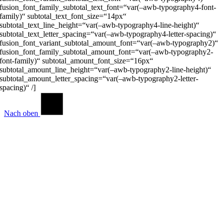
fusion_font_family_subtotal_text_font=“var(–awb-typography4-font-
family)“ subtotal_text_font_size=“14px“
subtotal_text_line_height=“var(–awb-typography4-line-height)“
subtotal_text_letter_spacing=“var(–awb-typography4-letter-spacing)“
fusion_font_variant_subtotal_amount_font=“var(–awb-typography2)“
fusion_font_family_subtotal_amount_font=“var(–awb-typography2-
font-family)“ subtotal_amount_font_size=“16px“
subtotal_amount_line_height=“var(–awb-typography2-line-height)“
subtotal_amount_letter_spacing=“var(–awb-typography2-letter-
spacing)“ /]
Nach oben