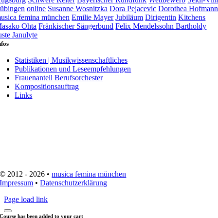
übingen
online
Susanne Wosnitzka
Dora Pejacevic
Dorothea Hofman
usica femina münchen
Emilie Mayer
Jubiläum
Dirigentin
Kitchens
asako Ohta
Fränkischer Sängerbund
Felix Mendelssohn Bartholdy
uste Janulyte
nfos
Statistiken | Musikwissenschaftliches
Publikationen und Leseempfehlungen
Frauenanteil Berufsorchester
Kompositionsauftrag
Links
© 2012 - 2026 •
musica femina münchen
Impressum
•
Datenschutzerklärung
Page load link
Course has been added to your cart