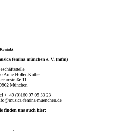
Kontakt
usica femina münchen e. V. (mfm)
eschäftsstelle
/o Anne Holler-Kuthe
ccamstraße 11
0802 München
el ++49 (0)160 97 05 33 23
nfo@musica-femina-muenchen.de
ie finden uns auch hier: