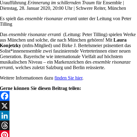
Uraufführung
Erinnerung im schillernden Traum
für Ensemble |
Dienstag,
28. Januar 2020, 20:00 Uhr | Schwere Reiter, München
Es spielt das
ensemble risonanze erranti
unter der Leitung von Peter
Tilling
Das
ensemble risonanze erranti
(Leitung: Peter Tilling) spielen Werke
aus München und solche, die nach München gehören! Mit
Laura
Konjetzky
(mfm-Mitglied) und Birke J. Bertelsmeier präsentiert das
Solist*innenensemble zwei faszinierende Vertreterinnen einer neuen
Generation. Bayerische wie internationale Vielfalt auf höchstem
musikalischen Niveau – ein Markenzeichen des
ensemble risonanze
erranti
, welches zuletzt Salzburg und Berlin reüssierte.
Weitere Informationen dazu
finden Sie hier
.
Gerne können Sie diesen Beitrag teilen:
Facebook
X
LinkedIn
Threads