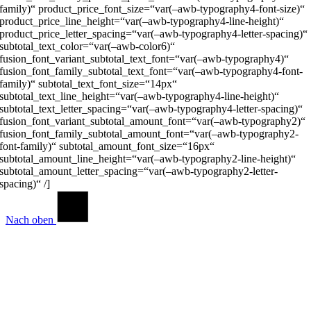
family)“ product_price_font_size=“var(–awb-typography4-font-size)“
product_price_line_height=“var(–awb-typography4-line-height)“
product_price_letter_spacing=“var(–awb-typography4-letter-spacing)“
subtotal_text_color=“var(–awb-color6)“
fusion_font_variant_subtotal_text_font=“var(–awb-typography4)“
fusion_font_family_subtotal_text_font=“var(–awb-typography4-font-
family)“ subtotal_text_font_size=“14px“
subtotal_text_line_height=“var(–awb-typography4-line-height)“
subtotal_text_letter_spacing=“var(–awb-typography4-letter-spacing)“
fusion_font_variant_subtotal_amount_font=“var(–awb-typography2)“
fusion_font_family_subtotal_amount_font=“var(–awb-typography2-
font-family)“ subtotal_amount_font_size=“16px“
subtotal_amount_line_height=“var(–awb-typography2-line-height)“
subtotal_amount_letter_spacing=“var(–awb-typography2-letter-
spacing)“ /]
Nach oben