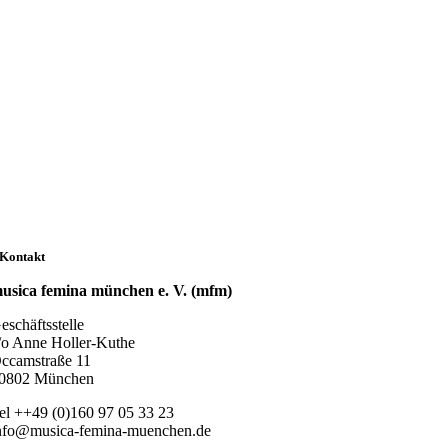
Kontakt
usica femina münchen e. V. (mfm)
eschäftsstelle
/o Anne Holler-Kuthe
ccamstraße 11
0802 München
el ++49 (0)160 97 05 33 23
nfo@musica-femina-muenchen.de