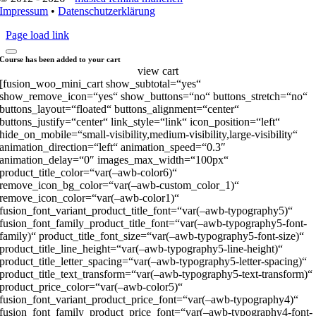
Impressum
•
Datenschutzerklärung
Page load link
Course has been added to your cart
view cart
[fusion_woo_mini_cart show_subtotal=“yes“
show_remove_icon=“yes“ show_buttons=“no“ buttons_stretch=“no“
buttons_layout=“floated“ buttons_alignment=“center“
buttons_justify=“center“ link_style=“link“ icon_position=“left“
hide_on_mobile=“small-visibility,medium-visibility,large-visibility“
animation_direction=“left“ animation_speed=“0.3″
animation_delay=“0″ images_max_width=“100px“
product_title_color=“var(–awb-color6)“
remove_icon_bg_color=“var(–awb-custom_color_1)“
remove_icon_color=“var(–awb-color1)“
fusion_font_variant_product_title_font=“var(–awb-typography5)“
fusion_font_family_product_title_font=“var(–awb-typography5-font-
family)“ product_title_font_size=“var(–awb-typography5-font-size)“
product_title_line_height=“var(–awb-typography5-line-height)“
product_title_letter_spacing=“var(–awb-typography5-letter-spacing)“
product_title_text_transform=“var(–awb-typography5-text-transform)“
product_price_color=“var(–awb-color5)“
fusion_font_variant_product_price_font=“var(–awb-typography4)“
fusion_font_family_product_price_font=“var(–awb-typography4-font-