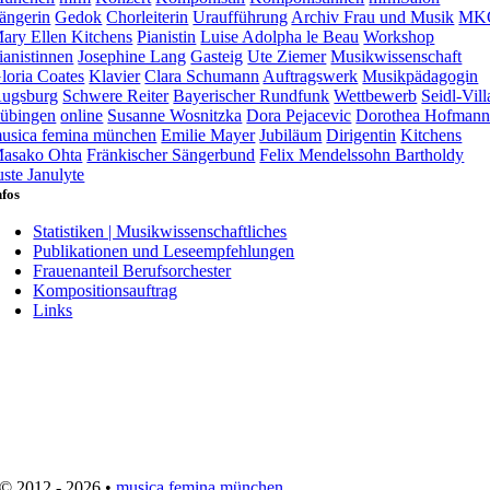
ängerin
Gedok
Chorleiterin
Uraufführung
Archiv Frau und Musik
MK
ary Ellen Kitchens
Pianistin
Luise Adolpha le Beau
Workshop
ianistinnen
Josephine Lang
Gasteig
Ute Ziemer
Musikwissenschaft
loria Coates
Klavier
Clara Schumann
Auftragswerk
Musikpädagogin
ugsburg
Schwere Reiter
Bayerischer Rundfunk
Wettbewerb
Seidl-Vill
übingen
online
Susanne Wosnitzka
Dora Pejacevic
Dorothea Hofman
usica femina münchen
Emilie Mayer
Jubiläum
Dirigentin
Kitchens
asako Ohta
Fränkischer Sängerbund
Felix Mendelssohn Bartholdy
uste Janulyte
nfos
Statistiken | Musikwissenschaftliches
Publikationen und Leseempfehlungen
Frauenanteil Berufsorchester
Kompositionsauftrag
Links
© 2012 - 2026 •
musica femina münchen