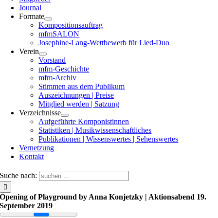
Journal
Formate
Kompositionsauftrag
mfmSALON
Josephine-Lang-Wettbewerb für Lied-Duo
Verein
Vorstand
mfm-Geschichte
mfm-Archiv
Stimmen aus dem Publikum
Auszeichnungen | Preise
Mitglied werden | Satzung
Verzeichnisse
Aufgeführte Komponistinnen
Statistiken | Musikwissenschaftliches
Publikationen | Wissenswertes | Sehenswertes
Vernetzung
Kontakt
Suche nach:
Opening of Playground by Anna Konjetzky | Aktionsabend 19.
September 2019