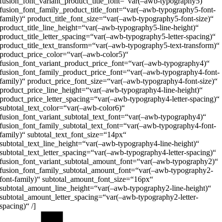
fusion_font_variant_product_title_font=“var(–awb-typography5)“
fusion_font_family_product_title_font=“var(–awb-typography5-font-
family)“ product_title_font_size=“var(–awb-typography5-font-size)“
product_title_line_height=“var(–awb-typography5-line-height)“
product_title_letter_spacing=“var(–awb-typography5-letter-spacing)“
product_title_text_transform=“var(–awb-typography5-text-transform)“
product_price_color=“var(–awb-color5)“
fusion_font_variant_product_price_font=“var(–awb-typography4)“
fusion_font_family_product_price_font=“var(–awb-typography4-font-
family)“ product_price_font_size=“var(–awb-typography4-font-size)“
product_price_line_height=“var(–awb-typography4-line-height)“
product_price_letter_spacing=“var(–awb-typography4-letter-spacing)“
subtotal_text_color=“var(–awb-color6)“
fusion_font_variant_subtotal_text_font=“var(–awb-typography4)“
fusion_font_family_subtotal_text_font=“var(–awb-typography4-font-
family)“ subtotal_text_font_size=“14px“
subtotal_text_line_height=“var(–awb-typography4-line-height)“
subtotal_text_letter_spacing=“var(–awb-typography4-letter-spacing)“
fusion_font_variant_subtotal_amount_font=“var(–awb-typography2)“
fusion_font_family_subtotal_amount_font=“var(–awb-typography2-
font-family)“ subtotal_amount_font_size=“16px“
subtotal_amount_line_height=“var(–awb-typography2-line-height)“
subtotal_amount_letter_spacing=“var(–awb-typography2-letter-
spacing)“ /]