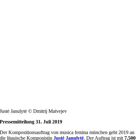
Justė Janulytė © Dmitrij Matvejev
Pressemitteilung 31. Juli 2019
Der Kompositionsauftrag von musica femina münchen geht 2019 an
die litauische Komponistin
Justė Janulytė
. Der Auftrag ist mit
7.500