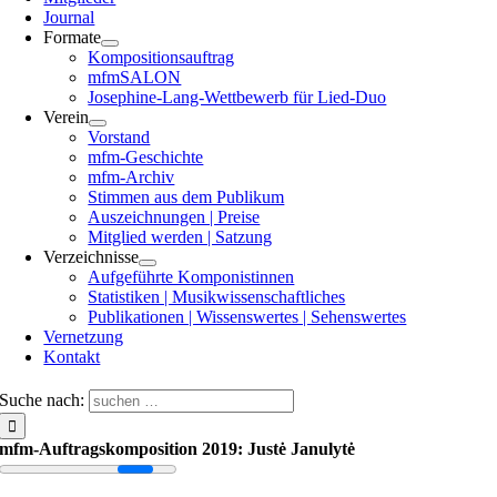
Journal
Formate
Kompositionsauftrag
mfmSALON
Josephine-Lang-Wettbewerb für Lied-Duo
Verein
Vorstand
mfm-Geschichte
mfm-Archiv
Stimmen aus dem Publikum
Auszeichnungen | Preise
Mitglied werden | Satzung
Verzeichnisse
Aufgeführte Komponistinnen
Statistiken | Musikwissenschaftliches
Publikationen | Wissenswertes | Sehenswertes
Vernetzung
Kontakt
Suche nach:
mfm-Auftragskomposition 2019: Justė Janulytė