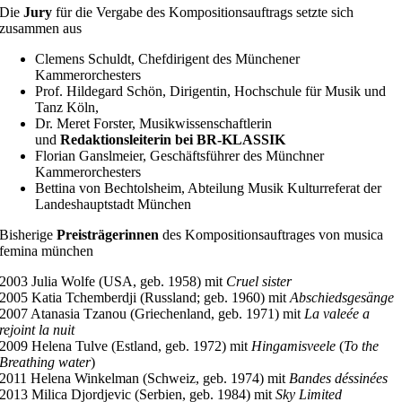
Die
Jury
für die Vergabe des Kompositionsauftrags setzte sich
zusammen aus
Clemens Schuldt, Chefdirigent des Münchener
Kammerorchesters
Prof. Hildegard Schön, Dirigentin, Hochschule für Musik und
Tanz Köln,
Dr. Meret Forster, Musikwissenschaftlerin
und
Redaktionsleiterin
bei BR-KLASSIK
Florian Ganslmeier, Geschäftsführer des Münchner
Kammerorchesters
Bettina von Bechtolsheim, Abteilung Musik Kulturreferat der
Landeshauptstadt München
Bisherige
Preisträgerinnen
des Kompositionsauftrages von musica
femina münchen
2003 Julia Wolfe (USA, geb. 1958) mit
Cruel sister
2005 Katia Tchemberdji (Russland; geb. 1960) mit
Abschiedsgesänge
2007 Atanasia Tzanou (Griechenland, geb. 1971) mit
La valeée a
rejoint la nuit
2009 Helena Tulve (Estland, geb. 1972) mit
Hingamisveele
(
To the
Breathing water
)
2011 Helena Winkelman (Schweiz, geb. 1974) mit
Bandes déssinées
2013 Milica Djordjevic (Serbien, geb. 1984) mit
Sky Limited