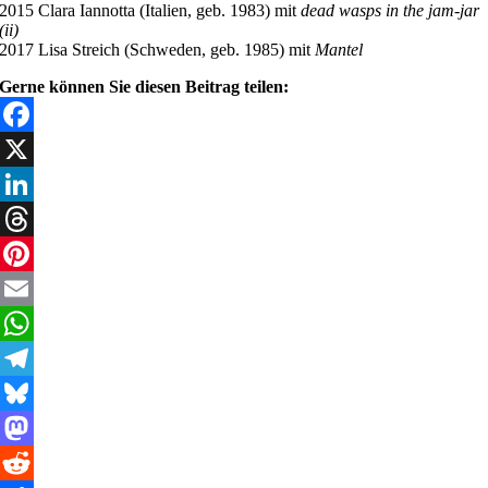
2015 Clara Iannotta (Italien, geb. 1983) mit
dead wasps in the jam-jar
(ii)
2017 Lisa Streich (Schweden, geb. 1985) mit
Mantel
Gerne können Sie diesen Beitrag teilen:
Facebook
X
LinkedIn
Threads
Pinterest
Email
WhatsApp
Telegram
Bluesky
Mastodon