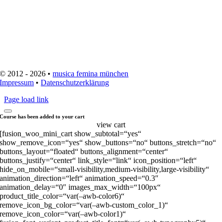
© 2012 - 2026 •
musica femina münchen
Impressum
•
Datenschutzerklärung
Page load link
Course has been added to your cart
view cart
[fusion_woo_mini_cart show_subtotal=“yes“
show_remove_icon=“yes“ show_buttons=“no“ buttons_stretch=“no“
buttons_layout=“floated“ buttons_alignment=“center“
buttons_justify=“center“ link_style=“link“ icon_position=“left“
hide_on_mobile=“small-visibility,medium-visibility,large-visibility“
animation_direction=“left“ animation_speed=“0.3″
animation_delay=“0″ images_max_width=“100px“
product_title_color=“var(–awb-color6)“
remove_icon_bg_color=“var(–awb-custom_color_1)“
remove_icon_color=“var(–awb-color1)“