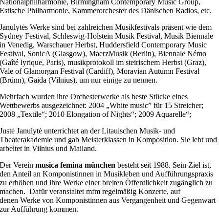
Nationalphilharmonie, Birmingham Contemporary Music Group,
Estische Philharmonie, Kammerorchester des Dänischen Radios, etc.
Janulytės Werke sind bei zahlreichen Musikfestivals präsent wie dem
Sydney Festival, Schleswig-Holstein Musik Festival, Musik Biennale
in Venedig, Warschauer Herbst, Huddersfield Contemporary Music
Festival, SonicA (Glasgow), MaerzMusik (Berlin), Biennale Némo
(Gaîté lyrique, Paris), musikprotokoll im steirischem Herbst (Graz),
Vale of Glamorgan Festival (Cardiff), Moravian Autumn Festival
(Brünn), Gaida (Vilnius), um nur einige zu nennen.
Mehrfach wurden ihre Orchesterwerke als beste Stücke eines
Wettbewerbs ausgezeichnet: 2004 „White music” für 15 Streicher;
2008 „Textile“; 2010 Elongation of Nights“; 2009 Aquarelle“;
Justė Janulytė unterrichtet an der Litauischen Musik- und
Theaterakademie und gab Meisterklassen in Komposition. Sie lebt und
arbeitet in Vilnius und Mailand.
Der Verein
musica femina münchen
besteht seit 1988. Sein Ziel ist,
den Anteil an Komponistinnen in Musikleben und Aufführungspraxis
zu erhöhen und ihre Werke einer breiten Öffentlichkeit zugänglich zu
machen. Dafür veranstaltet mfm regel­mäßig Konzerte, auf
denen Werke von Komponistinnen aus Vergangenheit und Gegenwart
zur Aufführung kommen.