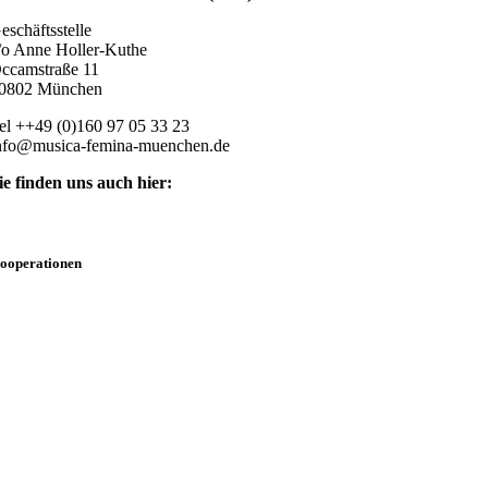
eschäftsstelle
/o Anne Holler-Kuthe
ccamstraße 11
0802 München
el ++49 (0)160 97 05 33 23
nfo@musica-femina-muenchen.de
ie finden uns auch hier:
ooperationen