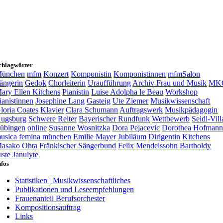
chlagwörter
ünchen
mfm
Konzert
Komponistin
Komponistinnen
mfmSalon
ängerin
Gedok
Chorleiterin
Uraufführung
Archiv Frau und Musik
MK
ary Ellen Kitchens
Pianistin
Luise Adolpha le Beau
Workshop
ianistinnen
Josephine Lang
Gasteig
Ute Ziemer
Musikwissenschaft
loria Coates
Klavier
Clara Schumann
Auftragswerk
Musikpädagogin
ugsburg
Schwere Reiter
Bayerischer Rundfunk
Wettbewerb
Seidl-Vill
übingen
online
Susanne Wosnitzka
Dora Pejacevic
Dorothea Hofman
usica femina münchen
Emilie Mayer
Jubiläum
Dirigentin
Kitchens
asako Ohta
Fränkischer Sängerbund
Felix Mendelssohn Bartholdy
uste Janulyte
nfos
Statistiken | Musikwissenschaftliches
Publikationen und Leseempfehlungen
Frauenanteil Berufsorchester
Kompositionsauftrag
Links