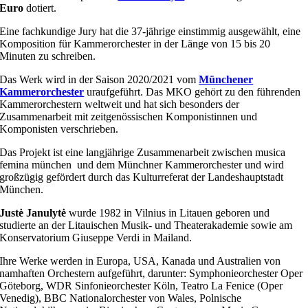
Euro
dotiert.
Eine fachkundige Jury hat die 37-jährige einstimmig ausgewählt, eine
Komposition für Kammerorchester­ in der Länge von 15 bis 20
Minuten zu schreiben.
Das Werk wird in der Saison 2020/2021 vom
Münchener
Kammerorchester
uraufgeführt. Das MKO gehört zu den führenden
Kammerorchestern weltweit und hat sich besonders der
Zusammenarbeit mit zeitgenössischen Komponistinnen und
Komponisten verschrieben.
Das Projekt ist eine langjährige Zusammenarbeit zwischen musica
femina münchen und dem Münchner Kammerorchester und wird
großzügig gefördert durch das Kulturreferat der Landeshauptstadt
München.
Justė Janulytė
wurde 1982 in Vilnius in Litauen geboren und
studierte an der Litauischen Musik- und Theaterakademie sowie am
Konservatorium Giuseppe Verdi in Mailand.
Ihre Werke werden in Europa, USA, Kanada und Australien von
namhaften Orchestern aufgeführt, darunter: Symphonieorchester Oper
Göteborg, WDR Sinfonieorchester Köln, Teatro La Fenice (Oper
Venedig), BBC Nationalorchester von Wales, Polnische