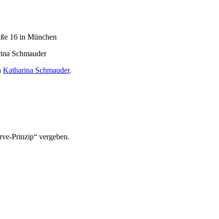
raße 16 in München
rina Schmauder
n
Katharina Schmauder
.
rve-Prinzip“ vergeben.