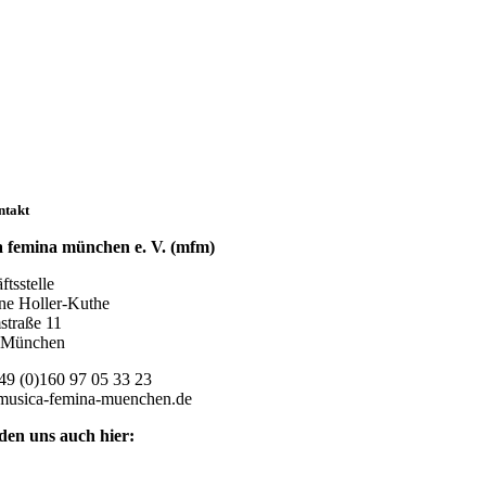
ntakt
 femina münchen e. V. (mfm)
tsstelle
ne Holler-Kuthe
traße 11
 München
49 (0)160 97 05 33 23
musica-femina-muenchen.de
nden uns auch hier: