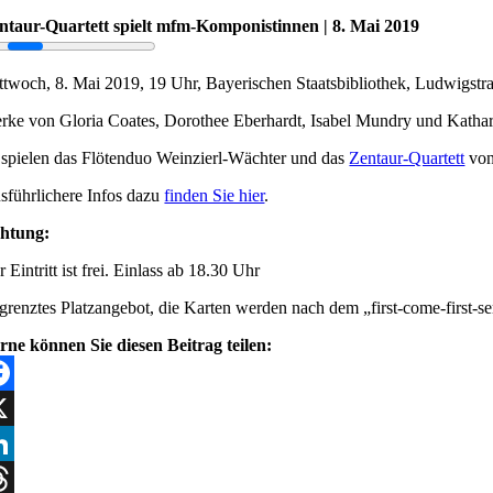
ntaur-Quartett spielt mfm-Komponistinnen | 8. Mai 2019
ttwoch, 8. Mai 2019, 19 Uhr, Bayerischen Staatsbibliothek, Ludwigst
rke von Gloria Coates, Dorothee Eberhardt, Isabel Mundry und Katha
 spielen das Flötenduo Weinzierl-Wächter und das
Zentaur-Quartett
vo
sführlichere Infos dazu
finden Sie hier
.
htung:
 Eintritt ist frei. Einlass ab 18.30 Uhr
grenztes Platzangebot, die Karten werden nach dem „first-come-first-se
rne können Sie diesen Beitrag teilen:
cebook
nkedIn