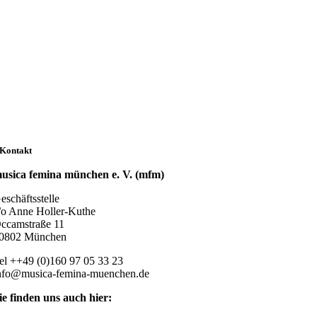
Kontakt
usica femina münchen e. V. (mfm)
eschäftsstelle
/o Anne Holler-Kuthe
ccamstraße 11
0802 München
el ++49 (0)160 97 05 33 23
nfo@musica-femina-muenchen.de
ie finden uns auch hier: