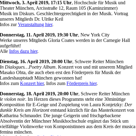
Mittwoch, 3. April 2019, 17:15 Uhr
, Hochschule für Musik und
Theater München, Arcisstraße 12, Raum 105 (Kaminzimmer)
Musik im Diskurs. Geschlechtergerechtigkeit in der Musik. Vortrag
unseres Mitglieds Dr. Ulrike Keil
Infos zur
Veranstaltung hier
.
Donnerstag, 11. April 2019, 19:30 Uhr
, New York City
Werke unseres Mitglieds Gloria Coates werden in der Carnegie Hall
aufgeführt!
Alle
Infos dazu hier
.
Dienstag, 16. April 2019, 20:00 Uhr
, Schwere Reiter München
In Dialogues…Poetry Album
. Konzert von und mit unserem Mitglied
Masako Ohta, die auch eben erst den Förderpreis für Musik der
Landeshauptstadt München gewonnen hat!
Infos zum
Konzert hier
, Infos zum
Förderpreis hier
.
Donnerstag, 18. April 2019, 20:00 Uhr
, Schwere Reiter München
le violon noir
. Im Herzen dieses Programms steht eine 30minütige
Komposition für E-Geige und Zuspielung von Laura Konjetzky:
Der
dunkle Kreis am Horizont
entstand kürzlich für das Masterkonzert von
Katharina Schmauder. Die junge Geigerin und frischgebackene
Absolventin der Münchner Musikhochschule ergänzt das Stück um
vielfältige Violinwerke von Komponistinnen aus dem Kreis der musica
femina münchen.