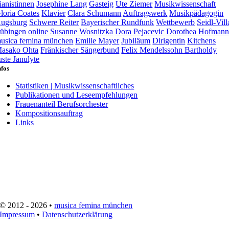
ianistinnen
Josephine Lang
Gasteig
Ute Ziemer
Musikwissenschaft
loria Coates
Klavier
Clara Schumann
Auftragswerk
Musikpädagogin
ugsburg
Schwere Reiter
Bayerischer Rundfunk
Wettbewerb
Seidl-Vill
übingen
online
Susanne Wosnitzka
Dora Pejacevic
Dorothea Hofman
usica femina münchen
Emilie Mayer
Jubiläum
Dirigentin
Kitchens
asako Ohta
Fränkischer Sängerbund
Felix Mendelssohn Bartholdy
uste Janulyte
nfos
Statistiken | Musikwissenschaftliches
Publikationen und Leseempfehlungen
Frauenanteil Berufsorchester
Kompositionsauftrag
Links
© 2012 - 2026 •
musica femina münchen
Impressum
•
Datenschutzerklärung