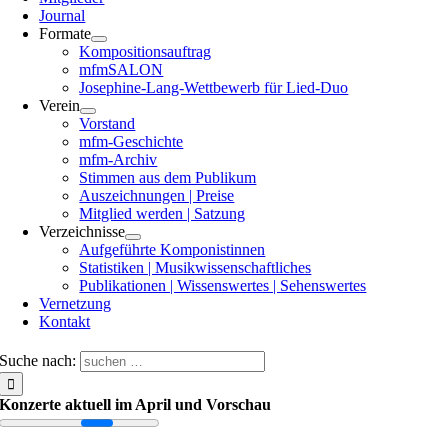
Journal
Formate
Kompositionsauftrag
mfmSALON
Josephine-Lang-Wettbewerb für Lied-Duo
Verein
Vorstand
mfm-Geschichte
mfm-Archiv
Stimmen aus dem Publikum
Auszeichnungen | Preise
Mitglied werden | Satzung
Verzeichnisse
Aufgeführte Komponistinnen
Statistiken | Musikwissenschaftliches
Publikationen | Wissenswertes | Sehenswertes
Vernetzung
Kontakt
Suche nach:
Konzerte aktuell im April und Vorschau