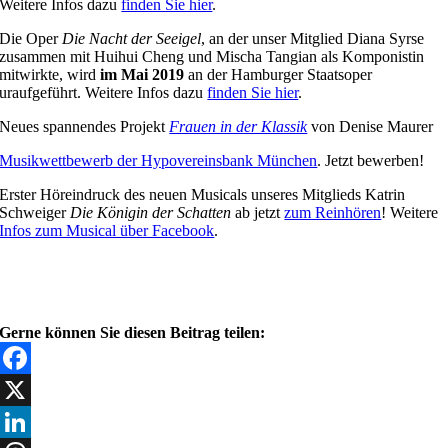
Weitere Infos dazu
finden Sie hier
.
Die Oper
Die Nacht der Seeigel
, an der unser Mitglied Diana Syrse
zusammen mit Huihui Cheng und Mischa Tangian als Komponistin
mitwirkte, wird
im Mai 2019
an der Hamburger Staatsoper
uraufgeführt. Weitere Infos dazu
finden Sie hier
.
Neues spannendes Projekt
Frauen in der Klassik
von Denise Maurer
Musikwettbewerb der Hypovereinsbank München
. Jetzt bewerben!
Erster Höreindruck des neuen Musicals unseres Mitglieds Katrin
Schweiger
Die Königin der Schatten
ab jetzt
zum Reinhören
! Weitere
Infos zum Musical über Facebook
.
Gerne können Sie diesen Beitrag teilen:
Facebook
X