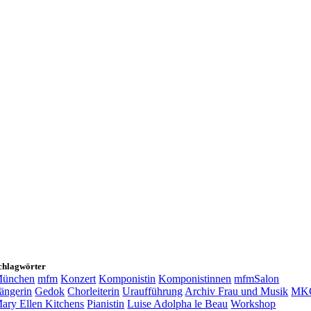
chlagwörter
ünchen
mfm
Konzert
Komponistin
Komponistinnen
mfmSalon
ängerin
Gedok
Chorleiterin
Uraufführung
Archiv Frau und Musik
MK
ary Ellen Kitchens
Pianistin
Luise Adolpha le Beau
Workshop