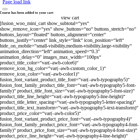
Page load link
Course has been added to your cart
view cart
[fusion_woo_mini_cart show_subtotal=“yes“
show_remove_icon=“yes“ show_buttons=“no“ buttons_stretch=“no“
buttons_layout=“floated“ buttons_alignment=“center“
buttons_justify=“center“ link_style=“link“ icon_position=“left“
hide_on_mobile=“small-visibility,medium-visibility,large-visibility“
animation_direction=“left“ animation_speed=“0.3″
animation_delay=“0″ images_max_width=“100px“
product_title_color=“var(–awb-color6)“
remove_icon_bg_color=“var(–awb-custom_color_1)“
remove_icon_color=“var(–awb-color1)“
fusion_font_variant_product_title_font=“var(–awb-typography5)“
fusion_font_family_product_title_font=“var(–awb-typography5-font-
family)“ product_title_font_size=“var(–awb-typography5-font-size)“
product_title_line_height=“var(–awb-typography5-line-height)“
product_title_letter_spacing=“var(–awb-typography5-letter-spacing)“
product_title_text_transform=“var(–awb-typography5-text-transform)“
product_price_color=“var(–awb-color5)“
fusion_font_variant_product_price_font=“var(–awb-typography4)“
fusion_font_family_product_price_font=“var(–awb-typography4-font-
family)“ product_price_font_size=“var(–awb-typography4-font-size)“
product_price_line_height=“var(–awb-typography4-line-height)“