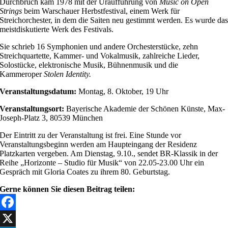
Durchbruch kam 1978 mit der Uraufführung von
Music on Open
Strings
beim Warschauer Herbstfestival, einem Werk für
Streichorchester, in dem die Saiten neu gestimmt werden. Es wurde da
meistdiskutierte Werk des Festivals.
Sie schrieb 16 Symphonien und andere Orchesterstücke, zehn
Streichquartette, Kammer- und Vokalmusik, zahlreiche Lieder,
Solostücke, elektronische Musik, Bühnenmusik und die
Kammeroper
Stolen Identity.
Veranstaltungsdatum:
Montag, 8. Oktober, 19 Uhr
Veranstaltungsort:
Bayerische Akademie der Schönen Künste, Max-
Joseph-Platz 3, 80539 München
Der Eintritt zu der Veranstaltung ist frei. Eine Stunde vor
Veranstaltungsbeginn werden am Haupteingang der Residenz
Platzkarten vergeben. Am Dienstag, 9.10., sendet BR-Klassik in der
Reihe „Horizonte – Studio für Musik“ von 22.05-23.00 Uhr ein
Gespräch mit Gloria Coates zu ihrem 80. Geburtstag.
Gerne können Sie diesen Beitrag teilen:
Facebook