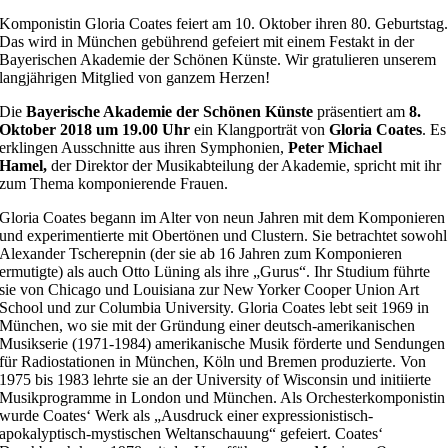
Komponistin Gloria Coates feiert am 10. Oktober ihren 80. Geburtstag
Das wird in München gebührend gefeiert mit einem Festakt in der
Bayerischen Akademie der Schönen Künste. Wir gratulieren unserem
langjährigen Mitglied von ganzem Herzen!
Die
Bayerische Akademie der Schönen Künste
präsentiert am
8.
Oktober 2018 um 19.00 Uhr
ein Klangporträt von
Gloria Coates
. Es
erklingen Ausschnitte aus ihren Symphonien,
Peter Michael
Hamel,
der Direktor der Musikabteilung der Akademie, spricht mit ihr
zum Thema komponierende Frauen.
Gloria Coates begann im Alter von neun Jahren mit dem Komponieren
und experimentierte mit Obertönen und Clustern. Sie betrachtet sowohl
Alexander Tscherepnin (der sie ab 16 Jahren zum Komponieren
ermutigte) als auch Otto Lüning als ihre „Gurus“. Ihr Studium führte
sie von Chicago und Louisiana zur New Yorker Cooper Union Art
School und zur Columbia University. Gloria Coates lebt seit 1969 in
München, wo sie mit der Gründung einer deutsch-amerikanischen
Musikserie (1971-1984) amerikanische Musik förderte und Sendungen
für Radiostationen in München, Köln und Bremen produzierte. Von
1975 bis 1983 lehrte sie an der University of Wisconsin und initiierte
Musikprogramme in London und München. Als Orchesterkomponistin
wurde Coates‘ Werk als „Ausdruck einer expressionistisch-
apokalyptisch-mystischen Weltanschauung“ gefeiert. Coates‘