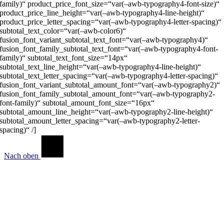
family)“ product_price_font_size=“var(–awb-typography4-font-size)“
product_price_line_height=“var(–awb-typography4-line-height)“
product_price_letter_spacing=“var(–awb-typography4-letter-spacing)“
subtotal_text_color=“var(–awb-color6)“
fusion_font_variant_subtotal_text_font=“var(–awb-typography4)“
fusion_font_family_subtotal_text_font=“var(–awb-typography4-font-
family)“ subtotal_text_font_size=“14px“
subtotal_text_line_height=“var(–awb-typography4-line-height)“
subtotal_text_letter_spacing=“var(–awb-typography4-letter-spacing)“
fusion_font_variant_subtotal_amount_font=“var(–awb-typography2)“
fusion_font_family_subtotal_amount_font=“var(–awb-typography2-
font-family)“ subtotal_amount_font_size=“16px“
subtotal_amount_line_height=“var(–awb-typography2-line-height)“
subtotal_amount_letter_spacing=“var(–awb-typography2-letter-
spacing)“ /]
Nach oben