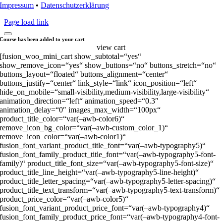
Impressum
•
Datenschutzerklärung
Page load link
Course has been added to your cart
view cart
[fusion_woo_mini_cart show_subtotal=“yes“
show_remove_icon=“yes“ show_buttons=“no“ buttons_stretch=“no“
buttons_layout=“floated“ buttons_alignment=“center“
buttons_justify=“center“ link_style=“link“ icon_position=“left“
hide_on_mobile=“small-visibility,medium-visibility,large-visibility“
animation_direction=“left“ animation_speed=“0.3″
animation_delay=“0″ images_max_width=“100px“
product_title_color=“var(–awb-color6)“
remove_icon_bg_color=“var(–awb-custom_color_1)“
remove_icon_color=“var(–awb-color1)“
fusion_font_variant_product_title_font=“var(–awb-typography5)“
fusion_font_family_product_title_font=“var(–awb-typography5-font-
family)“ product_title_font_size=“var(–awb-typography5-font-size)“
product_title_line_height=“var(–awb-typography5-line-height)“
product_title_letter_spacing=“var(–awb-typography5-letter-spacing)“
product_title_text_transform=“var(–awb-typography5-text-transform)“
product_price_color=“var(–awb-color5)“
fusion_font_variant_product_price_font=“var(–awb-typography4)“
fusion_font_family_product_price_font=“var(–awb-typography4-font-