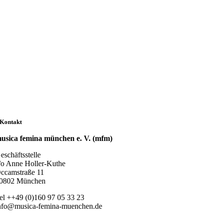
Kontakt
usica femina münchen e. V. (mfm)
eschäftsstelle
/o Anne Holler-Kuthe
ccamstraße 11
0802 München
el ++49 (0)160 97 05 33 23
nfo@musica-femina-muenchen.de