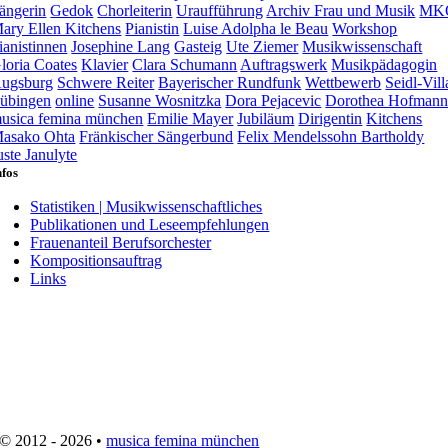
ängerin
Gedok
Chorleiterin
Uraufführung
Archiv Frau und Musik
MK
ary Ellen Kitchens
Pianistin
Luise Adolpha le Beau
Workshop
ianistinnen
Josephine Lang
Gasteig
Ute Ziemer
Musikwissenschaft
loria Coates
Klavier
Clara Schumann
Auftragswerk
Musikpädagogin
ugsburg
Schwere Reiter
Bayerischer Rundfunk
Wettbewerb
Seidl-Vill
übingen
online
Susanne Wosnitzka
Dora Pejacevic
Dorothea Hofman
usica femina münchen
Emilie Mayer
Jubiläum
Dirigentin
Kitchens
asako Ohta
Fränkischer Sängerbund
Felix Mendelssohn Bartholdy
uste Janulyte
nfos
Statistiken | Musikwissenschaftliches
Publikationen und Leseempfehlungen
Frauenanteil Berufsorchester
Kompositionsauftrag
Links
© 2012 - 2026 •
musica femina münchen