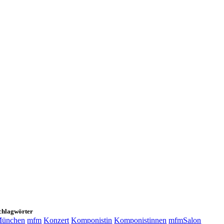
chlagwörter
ünchen
mfm
Konzert
Komponistin
Komponistinnen
mfmSalon