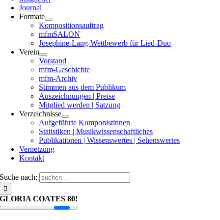
Journal
Formate
Kompositionsauftrag
mfmSALON
Josephine-Lang-Wettbewerb für Lied-Duo
Verein
Vorstand
mfm-Geschichte
mfm-Archiv
Stimmen aus dem Publikum
Auszeichnungen | Preise
Mitglied werden | Satzung
Verzeichnisse
Aufgeführte Komponistinnen
Statistiken | Musikwissenschaftliches
Publikationen | Wissenswertes | Sehenswertes
Vernetzung
Kontakt
Suche nach:
GLORIA COATES 80!