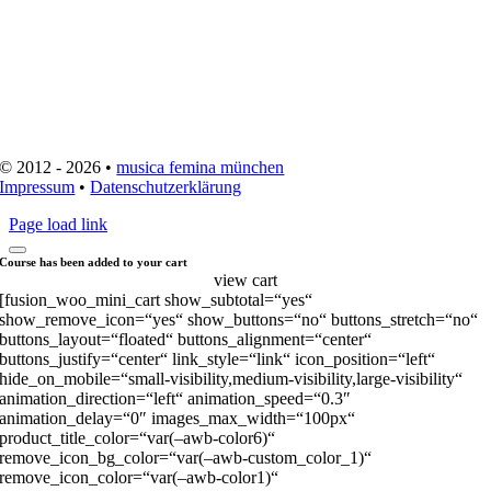
© 2012 - 2026 •
musica femina münchen
Impressum
•
Datenschutzerklärung
Page load link
Course has been added to your cart
view cart
[fusion_woo_mini_cart show_subtotal=“yes“
show_remove_icon=“yes“ show_buttons=“no“ buttons_stretch=“no“
buttons_layout=“floated“ buttons_alignment=“center“
buttons_justify=“center“ link_style=“link“ icon_position=“left“
hide_on_mobile=“small-visibility,medium-visibility,large-visibility“
animation_direction=“left“ animation_speed=“0.3″
animation_delay=“0″ images_max_width=“100px“
product_title_color=“var(–awb-color6)“
remove_icon_bg_color=“var(–awb-custom_color_1)“
remove_icon_color=“var(–awb-color1)“