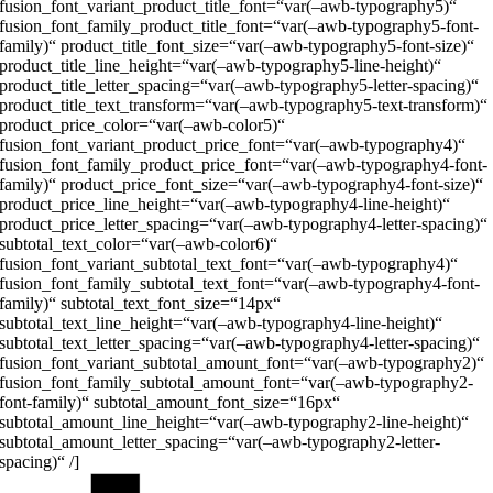
fusion_font_variant_product_title_font=“var(–awb-typography5)“
fusion_font_family_product_title_font=“var(–awb-typography5-font-
family)“ product_title_font_size=“var(–awb-typography5-font-size)“
product_title_line_height=“var(–awb-typography5-line-height)“
product_title_letter_spacing=“var(–awb-typography5-letter-spacing)“
product_title_text_transform=“var(–awb-typography5-text-transform)“
product_price_color=“var(–awb-color5)“
fusion_font_variant_product_price_font=“var(–awb-typography4)“
fusion_font_family_product_price_font=“var(–awb-typography4-font-
family)“ product_price_font_size=“var(–awb-typography4-font-size)“
product_price_line_height=“var(–awb-typography4-line-height)“
product_price_letter_spacing=“var(–awb-typography4-letter-spacing)“
subtotal_text_color=“var(–awb-color6)“
fusion_font_variant_subtotal_text_font=“var(–awb-typography4)“
fusion_font_family_subtotal_text_font=“var(–awb-typography4-font-
family)“ subtotal_text_font_size=“14px“
subtotal_text_line_height=“var(–awb-typography4-line-height)“
subtotal_text_letter_spacing=“var(–awb-typography4-letter-spacing)“
fusion_font_variant_subtotal_amount_font=“var(–awb-typography2)“
fusion_font_family_subtotal_amount_font=“var(–awb-typography2-
font-family)“ subtotal_amount_font_size=“16px“
subtotal_amount_line_height=“var(–awb-typography2-line-height)“
subtotal_amount_letter_spacing=“var(–awb-typography2-letter-
spacing)“ /]