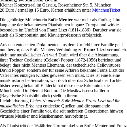
Kleiner Konzertsaal im Gasteig, Rosenheimer Str. 5, München
20 Euro / ermäßigt 15 Euro, Karten erhältlich unter
MünchenTicket
Die gebürtige Münchnerin
Sofie Menter
war mehr als fünfzig Jahre
lang eine der bekanntesten Pianistinnen in ganz Europa und wirkte
besonders im Umfeld von Franz Liszt (1811-1886). Darüber war sie
auch als Komponistin und Klavierprofessorin erfolgreich.
Aus neu entdeckten Dokumenten aus dem Umfeld ihrer Familie geht
nun hervor, dass Sofie Menters Verbindung zu
Franz Liszt
vermutlich
nicht nur musikalischer Art war! Darin wird über die Abstammung
ihrer Tochter Coelestine (Celeste) Popper (1872-1956) berichtet und
belegt, dass nicht Menters Ehemann, der tschechische Cellovirtuose
David Popper, sondern der für seine Affären bekannte Franz Liszt der
Vater ihres einzigen Kindes gewesen sein muss. Dies ist eine kleine
musikhistorische Sensation, war doch über das Schicksal der Tochter
bisher wenig bekannt! Entdeckt hat diese neue Erkenntnis die
Münchnerin Dr. Diemut Boehm. Die Musikwissenschaftlerin
(Bayerische Staatsbibliothek) stellt in ihrem
Lichtbildvortrag
Liebesträumerei: Sofie Menter, Franz Liszt und ihr
musikalisches Erbe
neu entdeckte Quellen und die spannende
Geschichte einer Familie vor, die seit mehreren Generationen hinweg
virtuose Musiker und Musikerinnen hervorbringt.
Als Pianist tritt der 16-jährige Urururenkel von Sofie Menter und Franz