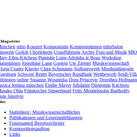
chlagwörter
ünchen
mfm
Konzert
Komponistin
Komponistinnen
mfmSalon
ängerin
Gedok
Chorleiterin
Uraufführung
Archiv Frau und Musik
MK
ary Ellen Kitchens
Pianistin
Luise Adolpha le Beau
Workshop
ianistinnen
Josephine Lang
Gasteig
Ute Ziemer
Musikwissenschaft
loria Coates
Klavier
Clara Schumann
Auftragswerk
Musikpädagogin
ugsburg
Schwere Reiter
Bayerischer Rundfunk
Wettbewerb
Seidl-Vill
übingen
online
Susanne Wosnitzka
Dora Pejacevic
Dorothea Hofman
usica femina münchen
Emilie Mayer
Jubiläum
Dirigentin
Kitchens
asako Ohta
Fränkischer Sängerbund
Felix Mendelssohn Bartholdy
uste Janulyte
nfos
Statistiken | Musikwissenschaftliches
Publikationen und Leseempfehlungen
Frauenanteil Berufsorchester
Kompositionsauftrag
Links