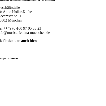
eschäftsstelle
/o Anne Holler-Kuthe
ccamstraße 11
0802 München
el ++49 (0)160 97 05 33 23
nfo@musica-femina-muenchen.de
ie finden uns auch hier:
ooperationen