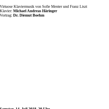
Virtuose Klaviermusik von Sofie Menter und Franz Liszt
Klavier:
Michael Andreas Häringer
Vortrag:
Dr. Diemut Boehm
Samstag, 14. Juli 2018, 20 Uhr