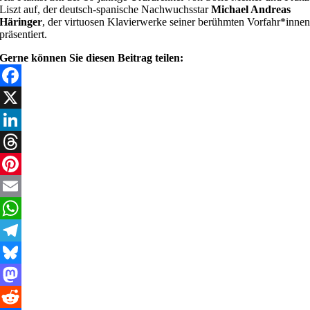
Liszt auf, der deutsch-spanische Nachwuchsstar
Michael Andreas
Häringer
, der virtuosen Klavierwerke seiner berühmten Vorfahr*inne
präsentiert.
Gerne können Sie diesen Beitrag teilen:
Facebook
X
LinkedIn
Threads
Pinterest
Email
WhatsApp
Telegram
Bluesky
Mastodon