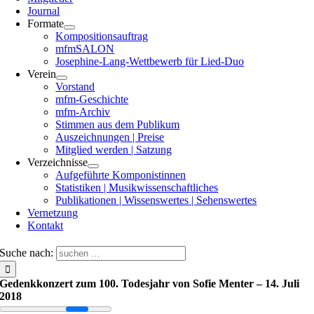
Journal
Formate
Kompositionsauftrag
mfmSALON
Josephine-Lang-Wettbewerb für Lied-Duo
Verein
Vorstand
mfm-Geschichte
mfm-Archiv
Stimmen aus dem Publikum
Auszeichnungen | Preise
Mitglied werden | Satzung
Verzeichnisse
Aufgeführte Komponistinnen
Statistiken | Musikwissenschaftliches
Publikationen | Wissenswertes | Sehenswertes
Vernetzung
Kontakt
Suche nach:
Gedenkkonzert zum 100. Todesjahr von Sofie Menter – 14. Juli
2018