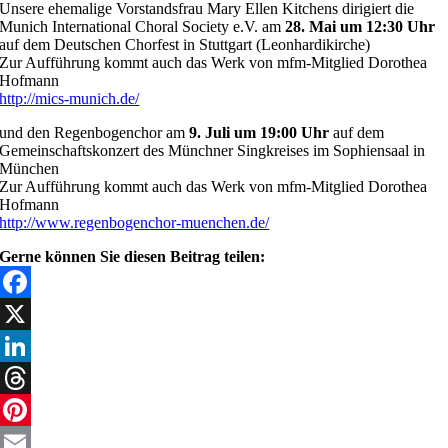
Unsere ehemalige Vorstandsfrau Mary Ellen Kitchens dirigiert die
Munich International Choral Society e.V.​ am
28. Mai um 12:30 Uhr
auf dem Deutschen Chorfest in Stuttgart (Leonhardikirche)
Zur Aufführung kommt auch das Werk von mfm-Mitglied Dorothea
Hofmann
http://mics-munich.de/
und den Regenbogenchor am
9. Juli um 19:00 Uhr
auf dem
Gemeinschaftskonzert des Münchner Singkreises im Sophiensaal in
München
Zur Aufführung kommt auch das Werk von mfm-Mitglied Dorothea
Hofmann
http://www.regenbogenchor-muenchen.de/
Gerne können Sie diesen Beitrag teilen:
Facebook
X
LinkedIn
Threads
Pinterest