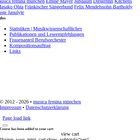
usica femina münchen
Emilie Mayer
Jubiläum
Dirigentin
Kitchens
asako Ohta
Fränkischer Sängerbund
Felix Mendelssohn Bartholdy
uste Janulyte
nfos
Statistiken | Musikwissenschaftliches
Publikationen und Leseempfehlungen
Frauenanteil Berufsorchester
Kompositionsauftrag
Links
© 2012 - 2026 •
musica femina münchen
Impressum
•
Datenschutzerklärung
Page load link
Course has been added to your cart
view cart
[fusion_woo_mini_cart show_subtotal=“yes“