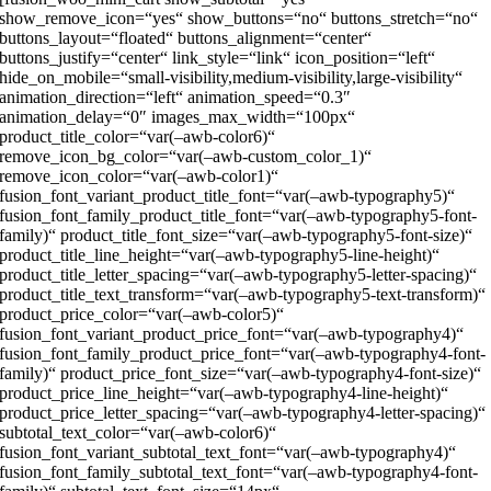
show_remove_icon=“yes“ show_buttons=“no“ buttons_stretch=“no“
buttons_layout=“floated“ buttons_alignment=“center“
buttons_justify=“center“ link_style=“link“ icon_position=“left“
hide_on_mobile=“small-visibility,medium-visibility,large-visibility“
animation_direction=“left“ animation_speed=“0.3″
animation_delay=“0″ images_max_width=“100px“
product_title_color=“var(–awb-color6)“
remove_icon_bg_color=“var(–awb-custom_color_1)“
remove_icon_color=“var(–awb-color1)“
fusion_font_variant_product_title_font=“var(–awb-typography5)“
fusion_font_family_product_title_font=“var(–awb-typography5-font-
family)“ product_title_font_size=“var(–awb-typography5-font-size)“
product_title_line_height=“var(–awb-typography5-line-height)“
product_title_letter_spacing=“var(–awb-typography5-letter-spacing)“
product_title_text_transform=“var(–awb-typography5-text-transform)“
product_price_color=“var(–awb-color5)“
fusion_font_variant_product_price_font=“var(–awb-typography4)“
fusion_font_family_product_price_font=“var(–awb-typography4-font-
family)“ product_price_font_size=“var(–awb-typography4-font-size)“
product_price_line_height=“var(–awb-typography4-line-height)“
product_price_letter_spacing=“var(–awb-typography4-letter-spacing)“
subtotal_text_color=“var(–awb-color6)“
fusion_font_variant_subtotal_text_font=“var(–awb-typography4)“
fusion_font_family_subtotal_text_font=“var(–awb-typography4-font-