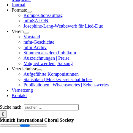
Journal
Formate
Kompositionsauftrag
mfmSALON
Josephine-Lang-Wettbewerb für Lied-Duo
Verein
Vorstand
mfm-Geschichte
mfm-Archiv
Stimmen aus dem Publikum
Auszeichnungen | Preise
Mitglied werden | Satzung
Verzeichnisse
Aufgeführte Komponistinnen
Statistiken | Musikwissenschaftliches
Publikationen | Wissenswertes | Sehenswertes
Vernetzung
Kontakt
Suche nach:
Munich International Choral Society