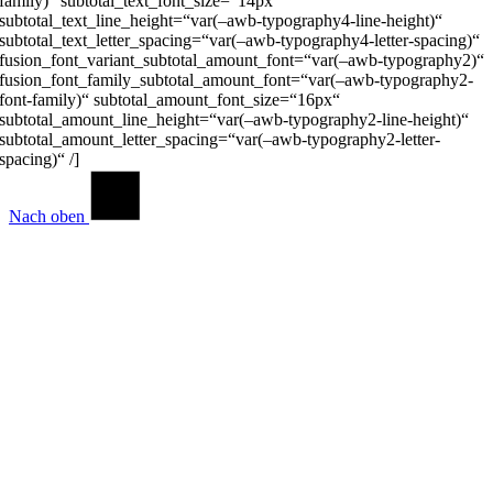
family)“ subtotal_text_font_size=“14px“
subtotal_text_line_height=“var(–awb-typography4-line-height)“
subtotal_text_letter_spacing=“var(–awb-typography4-letter-spacing)“
fusion_font_variant_subtotal_amount_font=“var(–awb-typography2)“
fusion_font_family_subtotal_amount_font=“var(–awb-typography2-
font-family)“ subtotal_amount_font_size=“16px“
subtotal_amount_line_height=“var(–awb-typography2-line-height)“
subtotal_amount_letter_spacing=“var(–awb-typography2-letter-
spacing)“ /]
Nach oben