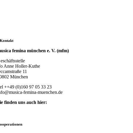
Kontakt
usica femina münchen e. V. (mfm)
eschäftsstelle
/o Anne Holler-Kuthe
ccamstraße 11
0802 München
el ++49 (0)160 97 05 33 23
nfo@musica-femina-muenchen.de
ie finden uns auch hier:
ooperationen