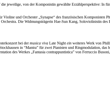
f die jeweilige, von der Komponistin gewählte Erzählperspektive: In f
r Violine und Orchester „Synapse“ des französischen Komponisten Ph
rchestra. Die Widmungsträgerin Hae-Sun Kang, Soloviolinistin des Ens
sterkonzert bei der
musica viva
Late Night
ein
weiteres Werk von Phill
Stockhausen in “Mantra” für zwei Pianisten und Ringmodulation, das b
ation des Werkes „Fantasia contrappuntistica” von Ferruccio Busoni,