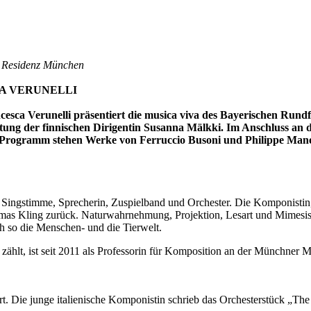
r Residenz München
A VERUNELLI
ca Verunelli präsentiert die musica viva des Bayerischen Rundf
tung der finnischen Dirigentin Susanna Mälkki. Im Anschluss an d
 Programm stehen Werke von Ferruccio Busoni und Philippe Man
Singstimme, Sprecherin, Zuspielband und Orchester. Die Komponistin, di
 Thomas Kling zurück. Naturwahrnehmung, Projektion, Lesart und Mimes
h so die Menschen- und die Tierwelt.
ählt, ist seit 2011 als Professorin für Komposition an der Münchner M
t. Die junge italienische Komponistin schrieb das Orchesterstück „Th