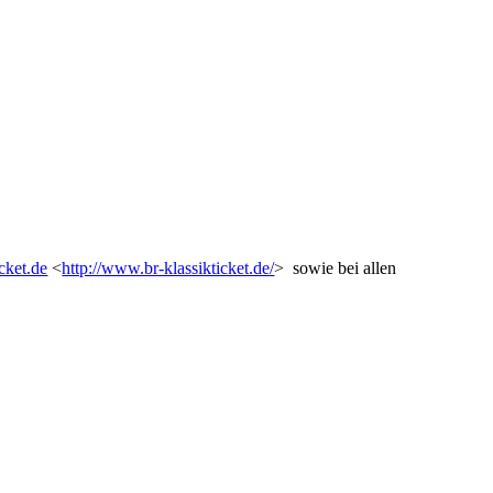
cket.de
<
http://www.br-klassikticket.de/
> sowie bei allen