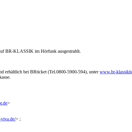
 auf BR-KLASSIK im Hörfunk ausgestrahlt.
nd erhältlich bei
BRticket (Tel.0800-5900-594), unter
www.br-klassikti
kasse.
r.de
>
-viva.de/
> ;