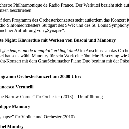
chestre Philharmonique de Radio France. Der Werktitel bezieht sich au
nzen beschrieben.
f dem Programm des Orchesterkonzertes steht außerdem das Konzert fü
dio-Sinfonieorchesters Stuttgart des SWR und des St. Louis Symphony O
nchner Aufführung von „Synapse“.
te Night: Klavierduo mit Werken von Busoni und Manoury
t „
Le temps, mode d´emploi” erklingt direkt
im Anschluss an das Orche
ockhausens wählt Manoury für sein Werk eine ähnliche Besetzung wie 
ght-Konzert mit dem GrauSchumacher Piano Duo beginnt mit der Präsent
ogramm Orchesterkonzert um 20.00 Uhr:
ancesca Verunelli
he Narrow Corner“ für Orchester (2013) – Uraufführung
ilippe Manoury
ynapse” für Violine und Orchester (2010)
abel Mundry