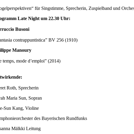
ogelperspektiven“ für Singstimme, Sprecherin, Zuspielband und Orche
ogramm Late Night um 22.30 Uhr:
rruccio Busoni
antasia contrappuntistica” BV 256 (1910)
ilippe Manoury
e temps, mode d’emploi” (2014)
twirkende:
ret Roth, Sprecherin
rah Maria Sun, Sopran
e-Sun Kang, Violine
mphonieorchester des Bayerischen Rundfunks
sanna Mälkki Leitung