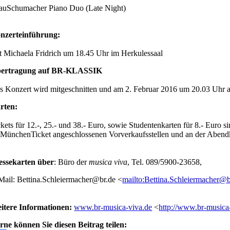
auSchumacher Piano Duo (Late Night)
nzerteinführung:
t Michaela Fridrich um 18.45 Uhr im Herkulessaal
ertragung auf BR-KLASSIK
s Konzert wird mitgeschnitten und am 2. Februar 2016 um 20.03 Uhr
rten:
kets für 12.-, 25.- und 38.- Euro, sowie Studentenkarten für 8.- Euro si
 MünchenTicket angeschlossenen Vorverkaufsstellen und an der Abend
essekarten über
: Büro der
musica viva
, Tel. 089/5900-23658,
Mail:
Bettina.Schleiermacher@br.de
<
mailto:Bettina.Schleiermacher@b
itere Informationen:
www.br-musica-viva.de
<
http://www.br-musica
rne können Sie diesen Beitrag teilen: