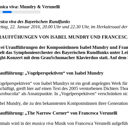
sica viva: Mundry & Verunelli
sica viva des Bayerischen Rundfunks
eitag, 22. Januar 2016, 20.00 Uhr und 22.30 Uhr, im Herkulessaal de
RAUFFÜHUNGEN VON ISABEL MUNDRY UND FRANCESC
ei Uraufführungen der Komponistinnen Isabel Mundry und Frances
ielt das Symphonieorchester des Bayerischen Rundfunks unter Lei
ght-Konzert mit dem GrauSchumacher Klavierduo statt. Auf dem
aufführung: „Vogelperspektiven“ von Isabel Mundry
ogelperspektiven“ von Isabel Mundrys ist ein groß angelegtes Werk für 
schäftigt, greift hier auf einen Text des 2005 verstorbenen Dichters
krobucolia“ als Ansatzpunkte. In „Vogelperspektiven“ verschränken sic
abel Mundry, die zu den bekanntesten Komponistinnen ihrer Generation z
aufführung: „The Narrow Corner“ von Francesca Verunelli
stmals wird in der
musica viva
Musik von Francesca Verunelli aufgeführ