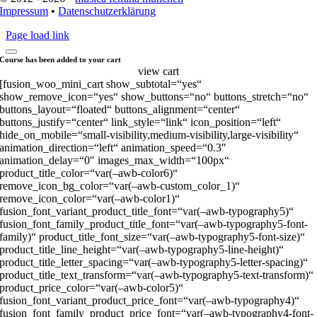
Impressum
•
Datenschutzerklärung
Page load link
Course has been added to your cart
view cart
[fusion_woo_mini_cart show_subtotal=“yes“
show_remove_icon=“yes“ show_buttons=“no“ buttons_stretch=“no“
buttons_layout=“floated“ buttons_alignment=“center“
buttons_justify=“center“ link_style=“link“ icon_position=“left“
hide_on_mobile=“small-visibility,medium-visibility,large-visibility“
animation_direction=“left“ animation_speed=“0.3″
animation_delay=“0″ images_max_width=“100px“
product_title_color=“var(–awb-color6)“
remove_icon_bg_color=“var(–awb-custom_color_1)“
remove_icon_color=“var(–awb-color1)“
fusion_font_variant_product_title_font=“var(–awb-typography5)“
fusion_font_family_product_title_font=“var(–awb-typography5-font-
family)“ product_title_font_size=“var(–awb-typography5-font-size)“
product_title_line_height=“var(–awb-typography5-line-height)“
product_title_letter_spacing=“var(–awb-typography5-letter-spacing)“
product_title_text_transform=“var(–awb-typography5-text-transform)“
product_price_color=“var(–awb-color5)“
fusion_font_variant_product_price_font=“var(–awb-typography4)“
fusion_font_family_product_price_font=“var(–awb-typography4-font-