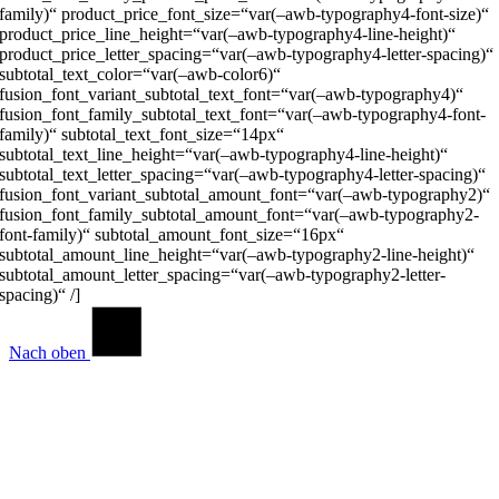
family)“ product_price_font_size=“var(–awb-typography4-font-size)“
product_price_line_height=“var(–awb-typography4-line-height)“
product_price_letter_spacing=“var(–awb-typography4-letter-spacing)“
subtotal_text_color=“var(–awb-color6)“
fusion_font_variant_subtotal_text_font=“var(–awb-typography4)“
fusion_font_family_subtotal_text_font=“var(–awb-typography4-font-
family)“ subtotal_text_font_size=“14px“
subtotal_text_line_height=“var(–awb-typography4-line-height)“
subtotal_text_letter_spacing=“var(–awb-typography4-letter-spacing)“
fusion_font_variant_subtotal_amount_font=“var(–awb-typography2)“
fusion_font_family_subtotal_amount_font=“var(–awb-typography2-
font-family)“ subtotal_amount_font_size=“16px“
subtotal_amount_line_height=“var(–awb-typography2-line-height)“
subtotal_amount_letter_spacing=“var(–awb-typography2-letter-
spacing)“ /]
Nach oben