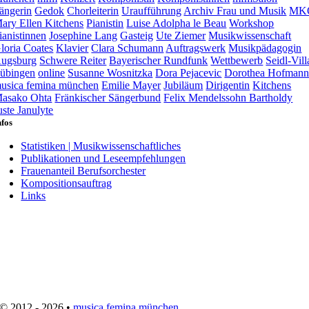
ängerin
Gedok
Chorleiterin
Uraufführung
Archiv Frau und Musik
MK
ary Ellen Kitchens
Pianistin
Luise Adolpha le Beau
Workshop
ianistinnen
Josephine Lang
Gasteig
Ute Ziemer
Musikwissenschaft
loria Coates
Klavier
Clara Schumann
Auftragswerk
Musikpädagogin
ugsburg
Schwere Reiter
Bayerischer Rundfunk
Wettbewerb
Seidl-Vill
übingen
online
Susanne Wosnitzka
Dora Pejacevic
Dorothea Hofman
usica femina münchen
Emilie Mayer
Jubiläum
Dirigentin
Kitchens
asako Ohta
Fränkischer Sängerbund
Felix Mendelssohn Bartholdy
uste Janulyte
nfos
Statistiken | Musikwissenschaftliches
Publikationen und Leseempfehlungen
Frauenanteil Berufsorchester
Kompositionsauftrag
Links
© 2012 - 2026 •
musica femina münchen