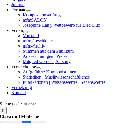
Journal
Formate
Kompositionsauftrag
mfmSALON
Josephine-Lang-Wettbewerb für Lied-Duo
Verein
Vorstand
mfm-Geschichte
mfm-Archiv
Stimmen aus dem Publikum
Auszeichnungen | Preise
Mitglied werden | Satzung
Verzeichnisse
Aufgeführte Komponistinnen
Statistiken | Musikwissenschaftliches
Publikationen | Wissenswertes | Sehenswertes
Vernetzung
Kontakt
Suche nach:
Clara und Moderne