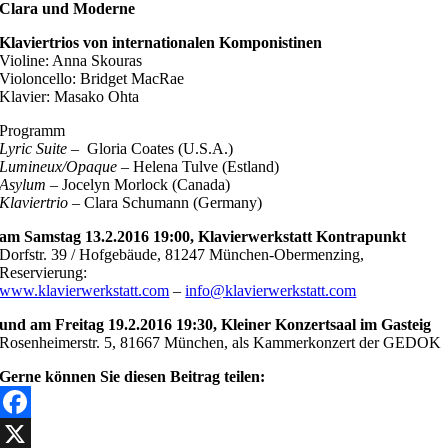
Clara und Moderne
Klaviertrios von internationalen Komponistinen
Violine: Anna Skouras
Violoncello: Bridget MacRae
Klavier: Masako Ohta
Programm
Lyric Suite
– Gloria Coates (U.S.A.)
Lumineux/Opaque
– Helena Tulve (Estland)
Asylum
– Jocelyn Morlock (Canada)
Klaviertrio
– Clara Schumann (Germany)
am Samstag 13.2.2016 19:00, Klavierwerkstatt Kontrapunkt
Dorfstr. 39 / Hofgebäude, 81247 München-Obermenzing,
Reservierung:
www.klavierwerkstatt.com
–
info@klavierwerkstatt.com
und am Freitag 19.2.2016 19:30, Kleiner Konzertsaal im Gasteig
Rosenheimerstr. 5, 81667 München, als Kammerkonzert der GEDOK
Gerne können Sie diesen Beitrag teilen:
Facebook