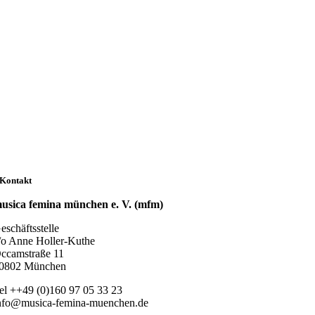
Kontakt
usica femina münchen e. V. (mfm)
eschäftsstelle
/o Anne Holler-Kuthe
ccamstraße 11
0802 München
el ++49 (0)160 97 05 33 23
nfo@musica-femina-muenchen.de