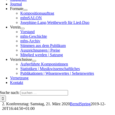
Journal
Formate
Kompositionsauftrag
mfmSALON
Josephine-Lang-Wettbewerb für Lied-Duo
Verein
Vorstand
mfm-Geschichte
mfm-Archiv
Stimmen aus dem Publikum
Auszeichnungen | Preise
Mitglied werden | Satzung
Verzeichnisse
Aufgeführte Komponistinnen
Statistiken | Musikwissenschaftliches
Publikationen | Wissenswertes | Sehenswertes
Vernetzung
Kontakt
Suche nach:
2. Konferenztag: Samstag, 21. März 2020
BerndSpring
2019-12-
20T16:44:50+01:00