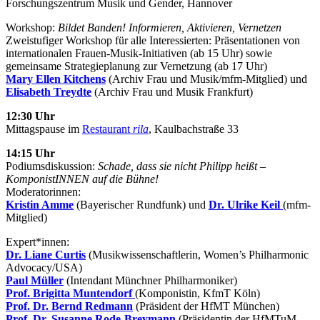
Forschungszentrum Musik und Gender, Hannover
Workshop:
Bildet Banden! Informieren, Aktivieren, Vernetzen
Zweistufiger Workshop für alle Interessierten: Präsentationen von
internationalen Frauen-Musik-Initiativen (ab 15 Uhr) sowie
gemeinsame Strategieplanung zur Vernetzung (ab 17 Uhr)
Mary Ellen Kitchens
(Archiv Frau und Musik/mfm-Mitglied) und
Elisabeth Treydte
(Archiv Frau und Musik Frankfurt)
12:30 Uhr
Mittagspause im
Restaurant
rila
, Kaulbachstraße 33
14:15 Uhr
Podiumsdiskussion:
Schade, dass sie nicht Philipp heißt –
KomponistINNEN auf die Bühne!
Moderatorinnen:
Kristin Amme
(Bayerischer Rundfunk) und
Dr. Ulrike Keil
(mfm-
Mitglied)
Expert*innen:
Dr. Liane Curtis
(Musikwissenschaftlerin, Women’s Philharmonic
Advocacy/USA)
Paul Müller
(Intendant Münchner Philharmoniker)
Prof. Brigitta Muntendorf
(Komponistin, KfmT Köln)
Prof. Dr. Bernd Redmann
(Präsident der HfMT München)
Prof. Dr. Susanne Rode-Breymann
(Präsidentin der HfMTuM