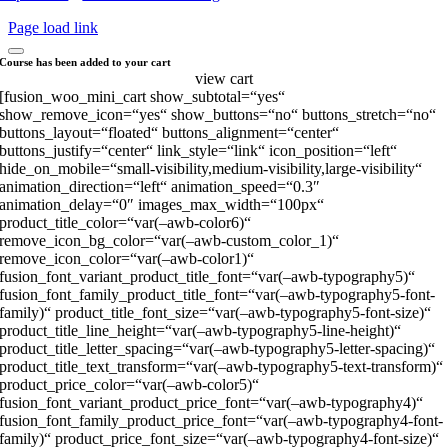
Page load link
Course has been added to your cart
view cart
[fusion_woo_mini_cart show_subtotal=“yes“
show_remove_icon=“yes“ show_buttons=“no“ buttons_stretch=“no“
buttons_layout=“floated“ buttons_alignment=“center“
buttons_justify=“center“ link_style=“link“ icon_position=“left“
hide_on_mobile=“small-visibility,medium-visibility,large-visibility“
animation_direction=“left“ animation_speed=“0.3″
animation_delay=“0″ images_max_width=“100px“
product_title_color=“var(–awb-color6)“
remove_icon_bg_color=“var(–awb-custom_color_1)“
remove_icon_color=“var(–awb-color1)“
fusion_font_variant_product_title_font=“var(–awb-typography5)“
fusion_font_family_product_title_font=“var(–awb-typography5-font-
family)“ product_title_font_size=“var(–awb-typography5-font-size)“
product_title_line_height=“var(–awb-typography5-line-height)“
product_title_letter_spacing=“var(–awb-typography5-letter-spacing)“
product_title_text_transform=“var(–awb-typography5-text-transform)“
product_price_color=“var(–awb-color5)“
fusion_font_variant_product_price_font=“var(–awb-typography4)“
fusion_font_family_product_price_font=“var(–awb-typography4-font-
family)“ product_price_font_size=“var(–awb-typography4-font-size)“