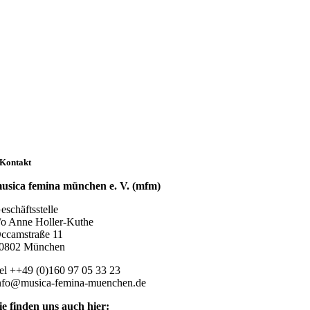
Kontakt
usica femina münchen e. V. (mfm)
eschäftsstelle
/o Anne Holler-Kuthe
ccamstraße 11
0802 München
el ++49 (0)160 97 05 33 23
nfo@musica-femina-muenchen.de
ie finden uns auch hier: