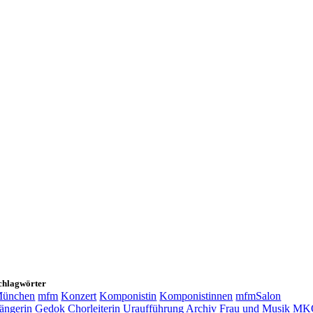
chlagwörter
ünchen
mfm
Konzert
Komponistin
Komponistinnen
mfmSalon
ängerin
Gedok
Chorleiterin
Uraufführung
Archiv Frau und Musik
MK