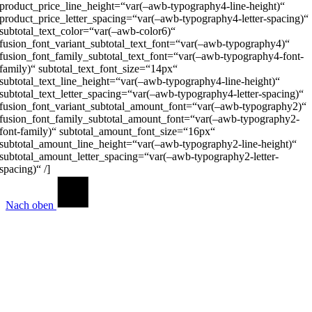
product_price_line_height=“var(–awb-typography4-line-height)“
product_price_letter_spacing=“var(–awb-typography4-letter-spacing)“
subtotal_text_color=“var(–awb-color6)“
fusion_font_variant_subtotal_text_font=“var(–awb-typography4)“
fusion_font_family_subtotal_text_font=“var(–awb-typography4-font-
family)“ subtotal_text_font_size=“14px“
subtotal_text_line_height=“var(–awb-typography4-line-height)“
subtotal_text_letter_spacing=“var(–awb-typography4-letter-spacing)“
fusion_font_variant_subtotal_amount_font=“var(–awb-typography2)“
fusion_font_family_subtotal_amount_font=“var(–awb-typography2-
font-family)“ subtotal_amount_font_size=“16px“
subtotal_amount_line_height=“var(–awb-typography2-line-height)“
subtotal_amount_letter_spacing=“var(–awb-typography2-letter-
spacing)“ /]
Nach oben