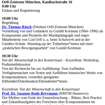
Orff-Zentrum München, Kaulbachstraße 16
9:00 Uhr
Einlass und Registrierung
10:00 Uhr
Begrüßung
Dr. Thomas Rösch
(Direktor Orff-Zentrum München)
Vorstellung von und Gedanken zu Gunild Keetman (1904–1990) als
Komponistin und Pionierin der Musikpädagogik und enger
Mitarbeiterin von Carl Orff u. a. beim
Schulwerk
und in der
Günther-Schule. Warming-up der Teilnehmer*innen mit einer
„praktischen Bewegungsarbeit“ von Gunild Keetman
10:30 Uhr
Von der Wissenschaft in den Konzertsaal
– Keyreferat, Workshop,
Podiumsdiskussion
Von der Recherche bis zur Aufführung: Vom Auffinden,
Verfügbarmachen von Noten und Aufführen historischer Werke von
Komponistinnen, vorstellen geeigneter
Hilfsmittel/Datenbanken/Dienstleister*innen
Keyreferat:
Von der Wissenschaft in den Konzertsaal
Prof. Dr. Susanne Rode-Breymann
(HMTM Hannover)
Der Mythos vom Ende der Frauenforschung – Bilanz, Best Practice
und Zukunftsaufgaben des Forschens über Komponistinnen im